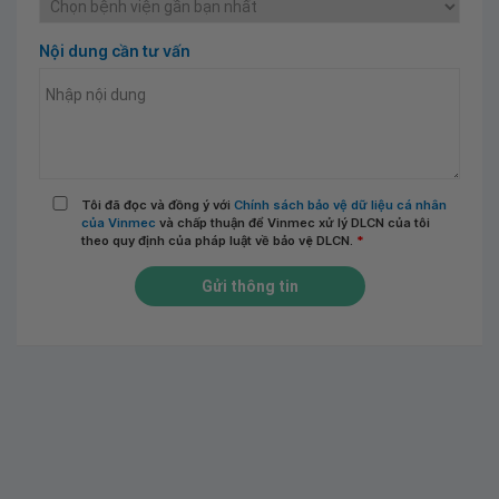
Nội dung cần tư vấn
Tôi đã đọc và đồng ý với
Chính sách bảo vệ dữ liệu cá nhân
của Vinmec
và chấp thuận để Vinmec xử lý DLCN của tôi
theo quy định của pháp luật về bảo vệ DLCN.
*
Gửi thông tin