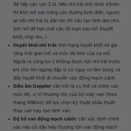
để tiếp cận van 2 lá. Nếu nhĩ trái nhỏ dưới 45mm
thì khó mở van bằng các đường kinh điển, ngược
lại nếu nhĩ trái bị dãn lớn thì cần tạo hình làm nhỏ
bớt nhĩ để hạn chế các rối loạn sau mổ (huyết
khối, nhịp tim...)
Huyết khối nhĩ trái:
tình trạng huyết khối sẽ gia
tăng thời gian mổ và mức độ khó của ca mổ.
Ngoài ra cũng lưu ý không được hút nhĩ trái trước
khi cho tim ngừng đập vì có nguy cơ làm bong và
đẩy huyết khối di chuyển vào động mạch cảnh.
Siêu âm Doppler
cần mô tả cụ thể và chính xác
mức độ, vị trí thương tổn của bộ máy van (theo
thang Willkins) để lựa chọn kỹ thuật phẫu thuật:
thay van hay tạo hình van.
Độ hở van động mạch cảnh:
cần xác định chính
xác nếu có dấu hiệu thương tổn van động mạch