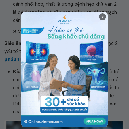
cảnh phối hợp, nhất là trong bệnh hẹp khít van 2
lá để dự phòng có cần can thiệp van động mạch
×
cảnh hay không.
3.2. Phẫu thuật van động mạch cảnh
Siêu âm tim Doppler màu
phải giúp xác định được 2
yếu tố trước khi hướng dẫn
phẫu thuật van động mạch cảnh
:
Kích thước vòng van:
đặc biệt quan trọng với trẻ
em hoặc bệnh nhân có tạng người nhỏ bé nếu có
chỉ định thay van. Dựa vào đó bác sĩ sẽ chuẩn bị
dự trù được các van nhân tạo cỡ nhỏ, hoặc dự
tính kỹ thuật mở rộng vòng van để đặt được van
nhân tạo cỡ lớn hơn.