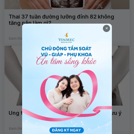
Thai 37 tuần đường lưỡng đỉnh 82 không
tăng nên làm gì?
×
Xem thêm
Ung thư cổ tử cung và những điều cần lưu ý
Xem thêm