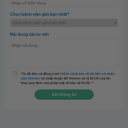
Chọn bệnh viện gần bạn nhất*
Nội dung cần tư vấn
Tôi đã đọc và đồng ý với
Chính sách bảo vệ dữ liệu cá nhân
của Vinmec
và chấp thuận để Vinmec xử lý DLCN của tôi
theo quy định của pháp luật về bảo vệ DLCN.
*
Gửi thông tin