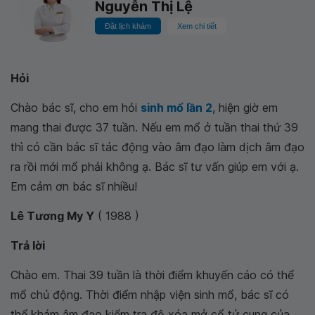
Nguyễn Thị Lệ
Đặt lịch khám
Xem chi tiết
Hỏi
Chào bác sĩ, cho em hỏi
sinh mổ lần 2
, hiện giờ em
mang thai được 37 tuần. Nếu em mổ ở tuần thai thứ 39
thì có cần bác sĩ tác động vào âm đạo làm dịch âm đạo
ra rồi mới mổ phải không ạ. Bác sĩ tư vấn giúp em với ạ.
Em cảm ơn bác sĩ nhiều!
Lê Tương My Y
( 1988 )
Trả lời
Chào em. Thai 39 tuần là thời điểm khuyến cáo có thể
mổ chủ động. Thời điểm nhập viện sinh mổ, bác sĩ có
thể khám âm đạo kiểm tra độ xóa mở cổ tử cung của