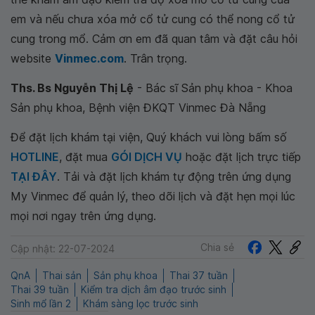
em và nếu chưa xóa mở cổ tử cung có thể nong cổ tử
cung trong mổ. Cảm ơn em đã quan tâm và đặt câu hỏi
website
Vinmec.com
. Trân trọng.
Ths. Bs Nguyễn Thị Lệ
- Bác sĩ Sản phụ khoa - Khoa
Sản phụ khoa, Bệnh viện ĐKQT Vinmec Đà Nẵng
Để đặt lịch khám tại viện, Quý khách vui lòng bấm số
HOTLINE
, đặt mua
GÓI DỊCH VỤ
hoặc đặt lịch trực tiếp
TẠI ĐÂY
. Tải và đặt lịch khám tự động trên ứng dụng
My Vinmec để quản lý, theo dõi lịch và đặt hẹn mọi lúc
mọi nơi ngay trên ứng dụng.
Chia sẻ
Cập nhật: 22-07-2024
QnA
Thai sản
Sản phụ khoa
Thai 37 tuần
Thai 39 tuần
Kiểm tra dịch âm đạo trước sinh
Sinh mổ lần 2
Khám sàng lọc trước sinh