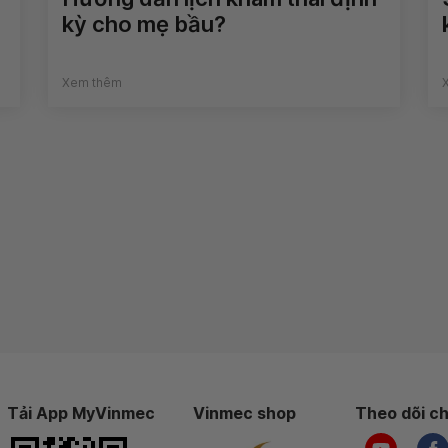
kỳ cho mẹ bầu?
Xem thêm
Tải App MyVinmec
Vinmec shop
Theo dõi ch