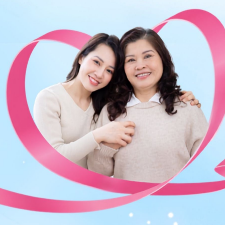
ng bấm số
HOTLINE
, đặt mua
GÓI DỊCH VỤ
hoặc đặt
 tự động trên ứng dụng My Vinmec để quản lý, theo dõi
g dụng.
Chia sẻ
QnA
Mổ lấy thai
Sản phụ khoa