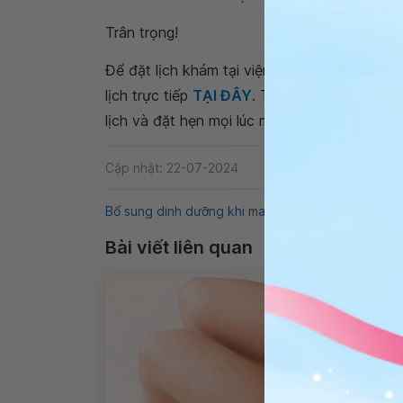
Trân trọng!
Để đặt lịch khám tại viện, Quý khách vui lò
lịch trực tiếp
TẠI ĐÂY
. Tải và đặt lịch khám
lịch và đặt hẹn mọi lúc mọi nơi ngay trên ứn
Cập nhật: 22-07-2024
Bổ sung dinh dưỡng khi mang thai
Sinh mổ lần 3
Bài viết liên quan