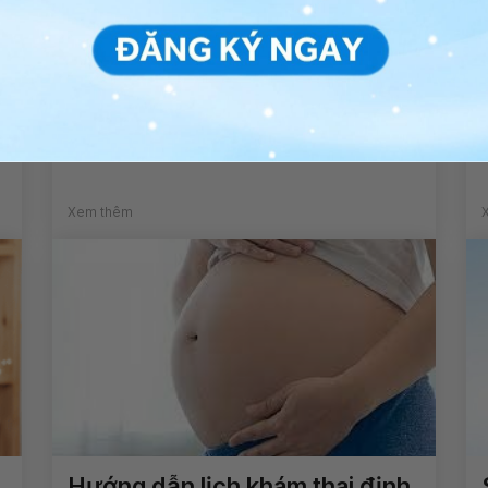
Vinmec đã có 53 bài báo khoa
học xuất bản trên Hệ thống
PubMed (Mỹ).
Xem thêm
Hướng dẫn lịch khám thai định