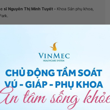
ác sĩ Nguyễn Thị Minh Tuyết -
Khoa Sản phụ khoa,
Park.
ần bao nhiêu?
”, bác sĩ xin giải đáp như sau:
 thai cũng nên can thiệp khi thai đủ tháng. Trong
c bác sĩ theo dõi và có hướng xử trí cho bạn phù hợp.
g đúng và đủ, vận động nhẹ nhàng, bạn cũng cần lưu ý
 dưới, ra huyết âm đạo bất thường, ra nước ối bất
 khó thở, đau đầu,....thì cũng nên đến bệnh viện để
é.
n sinh vào tuần bao nhiêu
, bạn có thể đến bệnh viện
 tư vấn thêm. Cảm ơn bạn đã tin tưởng và gửi câu hỏi
e.