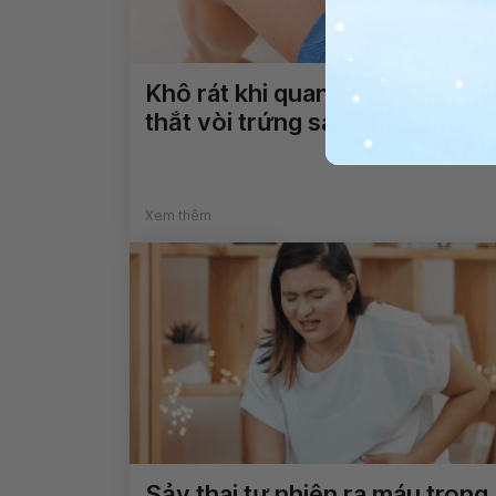
Khô rát khi quan hệ có phải do
thắt vòi trứng sau sinh không?
Xem thêm
Sảy thai tự nhiên ra máu trong