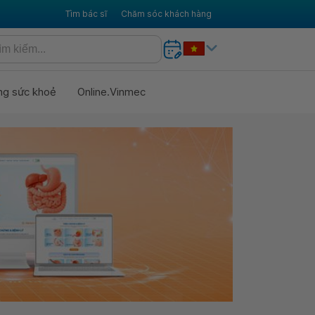
Tìm bác sĩ
Chăm sóc khách hàng
ng sức khoẻ
Online.Vinmec