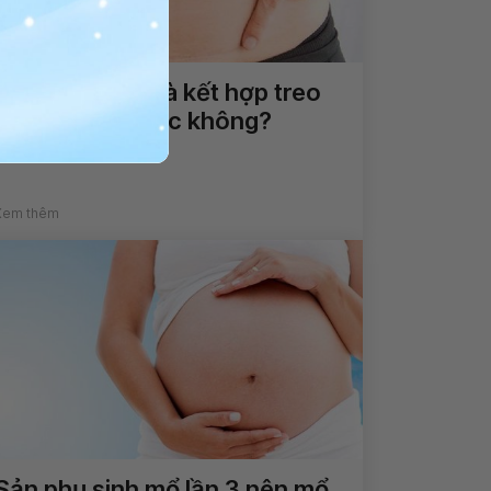
Sinh mổ lần 3 và kết hợp treo
cổ tử cung được không?
Xem thêm
Sản phụ sinh mổ lần 3 nên mổ