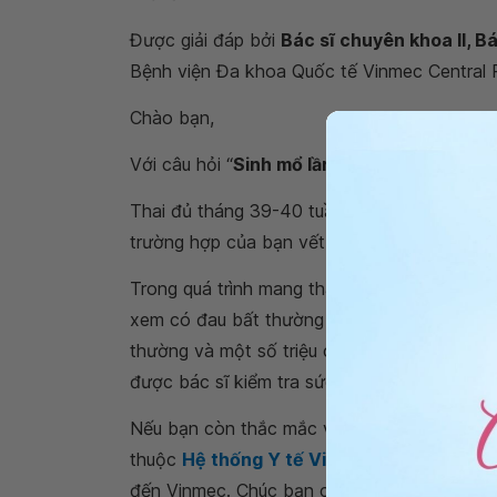
Được giải đáp bởi
Bác sĩ chuyên khoa II, B
Bệnh viện Đa khoa Quốc tế Vinmec Central 
Chào bạn,
Với câu hỏi “
Sinh mổ lần 3 nên sinh vào tu
Thai đủ tháng 39-40 tuần. Vậy nếu có mổ lấy
trường hợp của bạn vết mổ cũ lần 3 cần đượ
Trong quá trình mang thai, ngoài dinh dưỡn
xem có đau bất thường vùng tử cung và bụng
thường và một số triệu chứng khác như: mệt,
được bác sĩ kiểm tra sức khỏe cho bạn và b
Nếu bạn còn thắc mắc về
sinh mổ lần 3 nê
thuộc
Hệ thống Y tế Vinmec
để kiểm tra và
đến Vinmec. Chúc bạn có thật nhiều sức khỏ