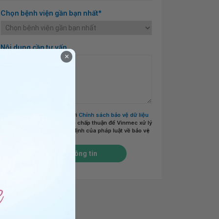
Chọn bệnh viện gần bạn nhất*
Nội dung cần tư vấn
×
Tôi đã đọc và đồng ý với
Chính sách bảo vệ dữ liệu
cá nhân của Vinmec
và chấp thuận để Vinmec xử lý
DLCN của tôi theo quy định của pháp luật về bảo vệ
DLCN.
*
Gửi thông tin