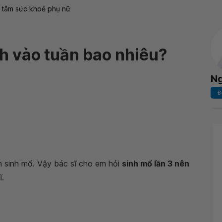
 tâm sức khoẻ phụ nữ
nh vào tuần bao nhiêu?
Ng
Đ
m sinh mổ. Vậy bác sĩ cho em hỏi
sinh mổ lần 3 nên
.