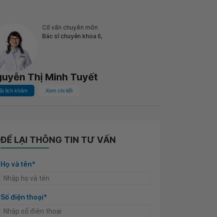
Cố vấn chuyên môn
Bác sĩ chuyên khoa II,
uyễn Thị Minh Tuyết
ặt lịch khám
Xem chi tiết
ĐỂ LẠI THÔNG TIN TƯ VẤN
Họ và tên*
Số điện thoại*