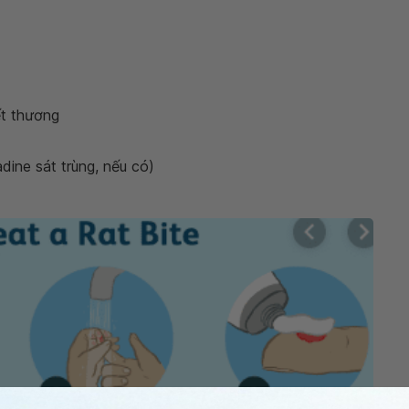
ết thương
dine sát trùng, nếu có)