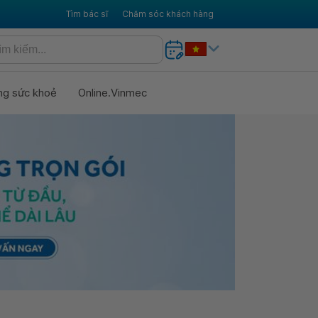
Tìm bác sĩ
Chăm sóc khách hàng
ng sức khoẻ
Online.Vinmec