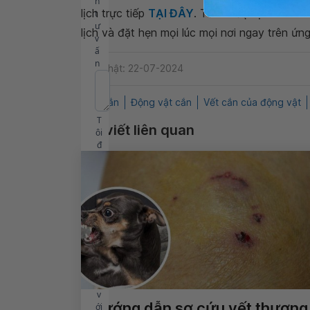
n
lịch trực tiếp
TẠI ĐÂY
. Tải và đặt lịch khám
t
ư
lịch và đặt hẹn mọi lúc mọi nơi ngay trên ứn
v
ấ
n
Cập nhật: 22-07-2024
Chó cắn
Động vật cắn
Vết cắn của động vật
T
Bài viết liên quan
ôi
đ
ã
đ
ọ
c
v
à
đ
ồ
n
g
ý
v
Hướng dẫn sơ cứu vết thương
ới