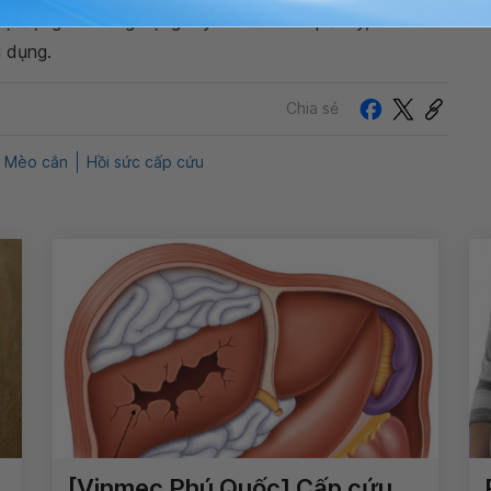
 tự động trên ứng dụng My Vinmec để quản lý, theo dõi
g dụng.
Chia sẻ
Mèo cắn
Hồi sức cấp cứu
[Vinmec Phú Quốc] Cấp cứu