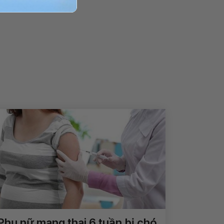
Phụ nữ mang thai 6 tuần bị chó