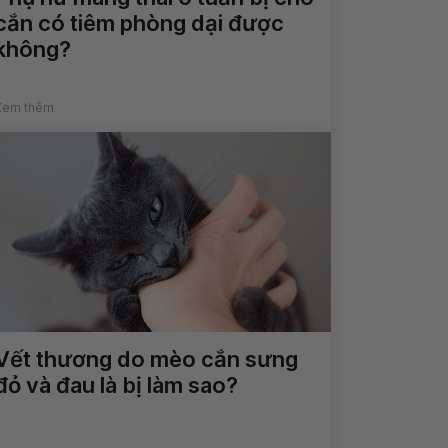
cắn có tiêm phòng dại được
không?
Xem thêm
Vết thương do mèo cắn sưng
đỏ và đau là bị làm sao?