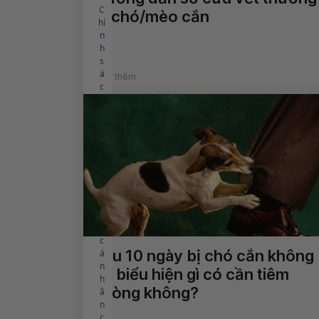
C
bị chó/mèo cắn
hí
n
h
s
á
Xem thêm
c
h
b
ả
o
v
ệ
d
ữ
li
ệ
u
c
Sau 10 ngày bị chó cắn không
á
n
có biểu hiện gì có cần tiêm
h
phòng không?
â
n
c