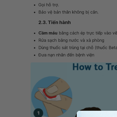
Gọi hỗ trợ.
Bảo vệ bản thân không bị cắn.
2.3. Tiến hành
Cầm máu
bằng cách ép trực tiếp vào v
Rửa sạch bằng nước và xà phòng
Dùng thuốc sát trùng tại chỗ (thuốc Beta
Đưa nạn nhân đến bệnh viện
Đ
ă
n
g
K
ý
T