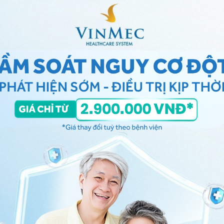
hững trường hợp bị động vật cắn
 cứu hỗ trợ chức năng sống cơ bản về đường thở,