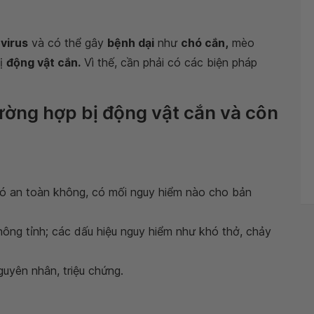
 virus
và có thể gây
bệnh dại
như
chó cắn,
mèo
bị
động vật cắn.
Vì thế, cần phải có các biện pháp
rường hợp bị động vật cắn và côn
có an toàn không, có mối nguy hiểm nào cho bản
không tỉnh; các dấu hiệu nguy hiểm như khó thở, chảy
guyên nhân, triệu chứng.