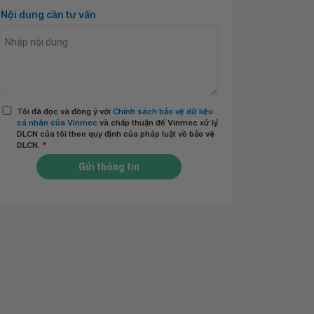
Nội dung cần tư vấn
Tôi đã đọc và đồng ý với
Chính sách bảo vệ dữ liệu
cá nhân của Vinmec
và chấp thuận để Vinmec xử lý
DLCN của tôi theo quy định của pháp luật về bảo vệ
DLCN.
*
Gửi thông tin