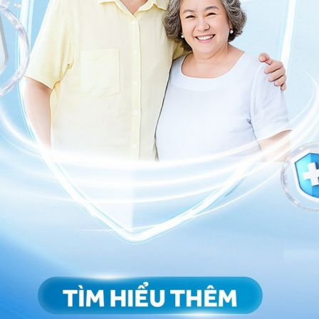
h mạng, vì thế để đảm bảo an toàn cần có biện pháp
 bệnh cần được sơ cứu và đưa đến trung tâm y tế gần
nmec hoạt động 24/24 vào tất cả các ngày trong
ngày lễ trong năm. Đội ngũ bác sĩ, điều dưỡng cấp cứu
có thể tiếp nhận và xử lý khẩn cấp các trường hợp
ới tất cả các chuyên khoa một cách nhanh chóng.
 bác sĩ giàu kinh nghiệm, khoa Cấp cứu đã tiến hành cấp
 tạp. Đồng thời, người bệnh tại Khoa Cấp cứu luôn
khoa chuyên sâu khác (chăm sóc theo nhóm chuyên
Khoa Cấp cứu, người bệnh sẽ được khám, chẩn đoán,
và được điều trị chuyên sâu ngay từ giai đoạn cấp cứu
oạn nguy kịch và ổn định.
ng bấm số
HOTLINE
, đặt mua
GÓI DỊCH VỤ
hoặc đặt