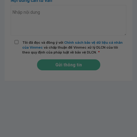
Nội dung cần tư vấn
Tôi đã đọc và đồng ý với
Chính sách bảo vệ dữ liệu cá nhân
của Vinmec
và chấp thuận để Vinmec xử lý DLCN của tôi
theo quy định của pháp luật về bảo vệ DLCN.
*
Gửi thông tin