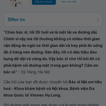
Đặt lịch khám
Xem chi tiết
☰
Mục lục
“Chào bác sĩ, tôi 35 tuổi và là một lái xe đường dài.
Chính vì vậy mà tôi thường không có nhiều thời gian
vận động do ngồi xe thời gian dài và hay phải ăn uống
đồ ở hàng ven đường. Gần đây, tôi có dấu hiệu đau
bụng dữ dội và vàng da. Vậy bác sĩ cho tôi hỏi đó có
phải bệnh sỏi đường mật trong gan không? Cảm ơn
bác sĩ.”
- Sỹ Hùng, Hà Nội
Câu hỏi của bạn đã được chuyển tới
Bác sĩ Nội soi tiêu
hoá - Khoa khám bệnh và Nội khoa, Bệnh viện Đa
khoa Quốc tế Vinmec Hạ Long.
Sỏi đường mật trong gan được coi là một trong những