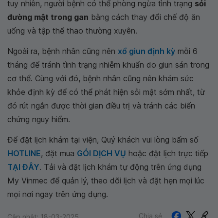
tuy nhiên, người bệnh có thể phòng ngừa tình trạng
sỏi
đường mật trong gan
bằng cách thay đổi chế độ ăn
uống và tập thể thao thường xuyên.
Ngoài ra, bệnh nhân cũng nên
xổ giun định kỳ
mỗi 6
tháng để tránh tình trạng nhiễm khuẩn do giun sán trong
cơ thể. Cùng với đó, bệnh nhân cũng nên khám sức
khỏe định kỳ để có thể phát hiện sỏi mật sớm nhất, từ
đó rút ngắn được thời gian điều trị và tránh các biến
chứng nguy hiểm.
Để đặt lịch khám tại viện, Quý khách vui lòng bấm số
HOTLINE
, đặt mua
GÓI DỊCH VỤ
hoặc đặt lịch trực tiếp
TẠI ĐÂY
. Tải và đặt lịch khám tự động trên ứng dụng
My Vinmec để quản lý, theo dõi lịch và đặt hẹn mọi lúc
mọi nơi ngay trên ứng dụng.
Chia sẻ
Cập nhật: 18-03-2025