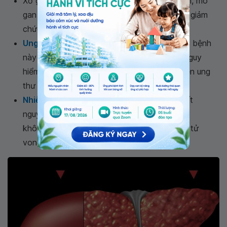
Xơ gan: Khi gan bị tổn thương và viêm nhiễm, mô
gan sẽ phục hồi chậm và gây ra xơ gan, suy giảm
chức năng gan.
Ung thư đường mật
trong gan: Dù tỷ lệ mắc bệnh
này không nhiều, nhưng đây là biến chứng nguy
hiểm nhất. Người bệnh cũng thường phát hiện ung
thư ở giai đoạn muộn nên rất khó cứu chữa.
Nhiễm trùng máu
: Đây là một biến chứng rất
nguy hiểm và có thể đe doạ tính mạng. Nếu
không được xử lý nhanh, người bệnh có thể tử
vong do nhiễm trùng máu.