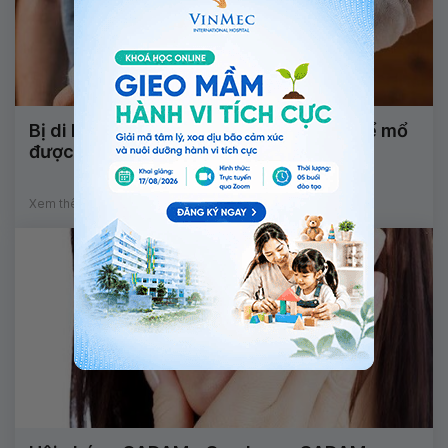
Bị di lệch xương sau bó lá cố định có thể mổ
được không?
Xem thêm