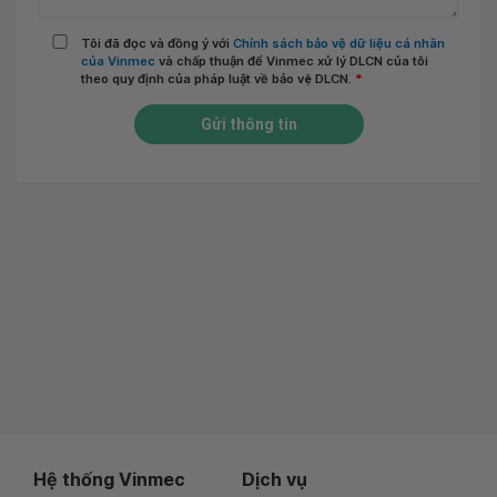
Tôi đã đọc và đồng ý với
Chính sách bảo vệ dữ liệu cá nhân
của Vinmec
và chấp thuận để Vinmec xử lý DLCN của tôi
theo quy định của pháp luật về bảo vệ DLCN.
*
Gửi thông tin
Hệ thống Vinmec
Dịch vụ