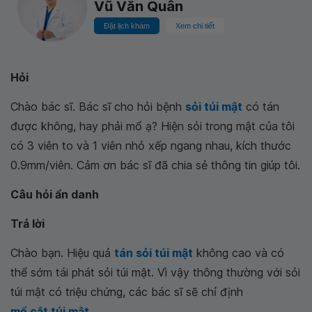
Vũ Văn Quân
Đặt lịch khám
Xem chi tiết
Hỏi
Chào bác sĩ. Bác sĩ cho hỏi bệnh
sỏi túi mật
có tán
được không, hay phải mổ ạ? Hiện sỏi trong mật của tôi
có 3 viên to và 1 viên nhỏ xếp ngang nhau, kích thước
0.9mm/viên. Cảm ơn bác sĩ đã chia sẻ thông tin giúp tôi.
Câu hỏi ẩn danh
Trả lời
Chào bạn. Hiệu quả
tán sỏi túi mật
không cao và có
thể sớm tái phát sỏi túi mật. Vì vậy thông thường với sỏi
túi mật có triệu chứng, các bác sĩ sẽ chỉ định
mổ cắt túi mật
.