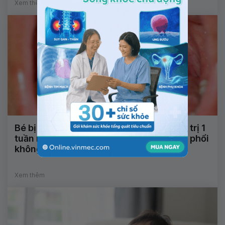
Xem thêm
Bé bị viêm họng cấp đã uống thuốc điều trị 1
tuần nhưng không đỡ có ảnh hưởng đến phổi
không?
Xem thêm