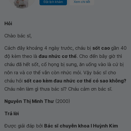
Đặt lịch khám
Xem chi tiết
Hỏi
Chào bác sĩ,
Cách đây khoảng 4 ngày trước, cháu bị
sốt cao
gần 40
độ kèm theo là
đau nhức cơ thể
. Cho đến bây giờ thì
cháu đã hết sốt, cổ họng bị sưng, ăn uống vào là cứ bị
nôn ra và cơ thể vẫn còn nhức mỏi. Vậy bác sĩ cho
cháu hỏi
sốt cao kèm đau nhức cơ thể có sao không?
Cháu nên làm gì thưa bác sĩ? Cháu cảm ơn bác sĩ.
Nguyễn Thị Minh Thư
(2000)
Trả lời
Được giải đáp bởi
Bác sĩ chuyên khoa I Huỳnh Kim