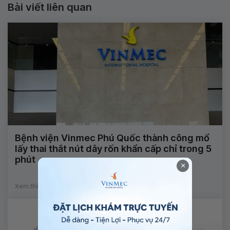
Bài viết liên quan
Bệnh viện Vinmec Phú Quốc thành công mổ
lấy thai thắt nút dây rốn khẩn cấp chỉ trong 5
phút
×
Xem thêm