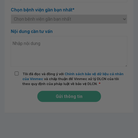
Chọn bệnh viện gần bạn nhất*
Nội dung cần tư vấn
Tôi đã đọc và đồng ý với
Chính sách bảo vệ dữ liệu cá nhân
của Vinmec
và chấp thuận để Vinmec xử lý DLCN của tôi
theo quy định của pháp luật về bảo vệ DLCN.
*
Gửi thông tin