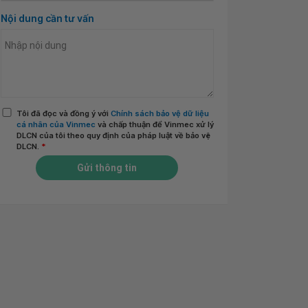
Nội dung cần tư vấn
Tôi đã đọc và đồng ý với
Chính sách bảo vệ dữ liệu
cá nhân của Vinmec
và chấp thuận để Vinmec xử lý
DLCN của tôi theo quy định của pháp luật về bảo vệ
DLCN.
*
Gửi thông tin