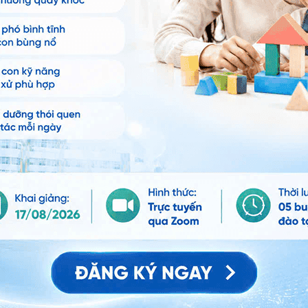
n hệ tư vấn trong 24 giờ.
Số điện thoại
*
ảo vệ dữ liệu cá nhân của Vinmec và chấp thuận để
nh của pháp luật về bảo vệ DLCN.
Đăng Ký