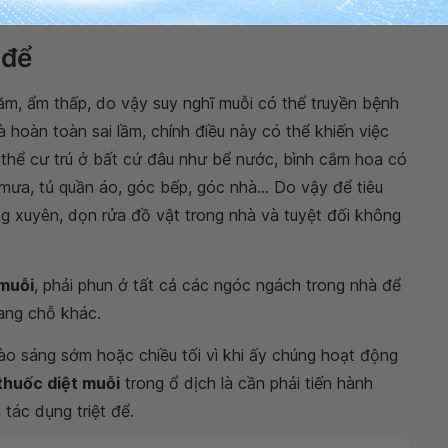
 để
 tăm, ẩm thấp, do vậy suy nghĩ muỗi có thể truyền bệnh
à hoàn toàn sai lầm, chính điều này có thể khiến việc
có thể cư trú ở bất cứ đâu như bể nước, bình cắm hoa có
ưa, tủ quần áo, góc bếp, góc nhà... Do vậy để tiêu
ng xuyên, dọn rửa đồ vật trong nhà và tuyệt đối không
 muỗi
, phải phun ở tất cả các ngóc ngách trong nhà để
sang chỗ khác.
vào sáng sớm hoặc chiều tối vì khi ấy chúng hoạt động
thuốc diệt muỗi
trong ổ dịch là cần phải tiến hành
 tác dụng triệt để.