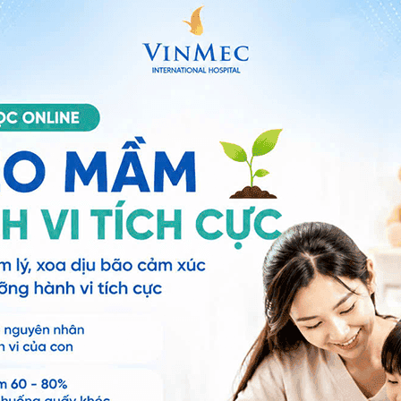
ên cần phải có chiến lược tiêu diệt muỗi cụ thể, không
 những khu vực lân cận cũng cần triển khai, đồng thời
i trường, tiêu diệt bọ gậy,
phun thuốc diệt muỗi
tại
i dung phòng chống sốt xuất huyết
, tiêu diệt muỗi
đốc về công tác phòng chống dịch bệnh sốt xuất huyết,