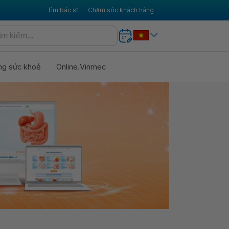
Tìm bác sĩ
Chăm sóc khách hàng
ng sức khoẻ
Online.Vinmec