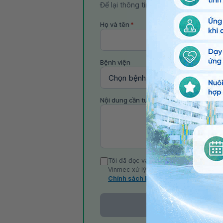
Để lại thông tin, bác sĩ Vinmec sẽ liê
Họ và tên
*
Bệnh viện
Nội dung cần tư vấn
Tôi đã đọc và đồng ý với Chính sách b
Vinmec xử lý DLCN của tôi theo quy đị
Chính sách bảo mật