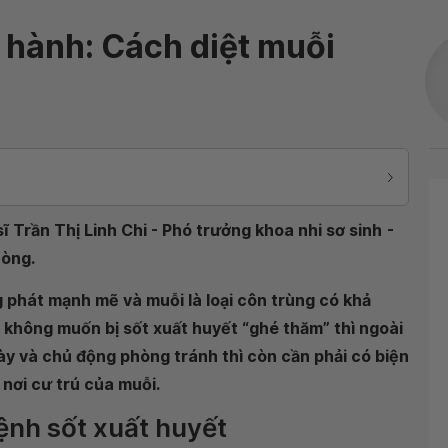
 hành: Cách diệt muỗi
ĩ Trần Thị Linh Chi - Phó trưởng khoa nhi sơ sinh
-
hòng.
 phát mạnh mẽ và muỗi là loại côn trùng có khả
 không muốn bị sốt xuất huyết “ghé thăm” thì ngoài
ày và chủ động phòng tránh thì còn cần phải có biện
 nơi cư trú của muỗi.
ệnh sốt xuất huyết