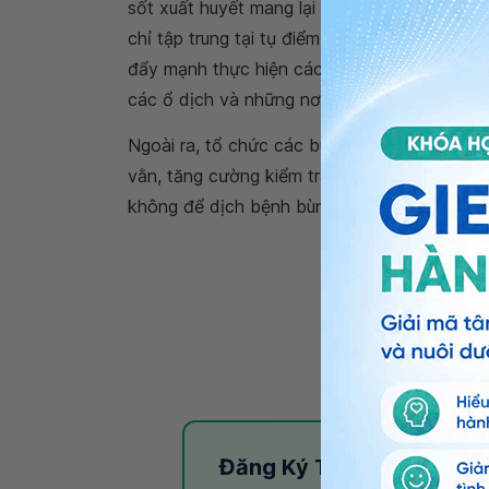
sốt xuất huyết mang lại hiệu quả thì trước ti
chỉ tập trung tại tụ điểm có dịch mà ngay cả
đẩy mạnh thực hiện các hoạt động vệ sinh mô
các ổ dịch và những nơi có nguy cơ.
Ngoài ra, tổ chức các buổi
tuyên truyền nộ
vằn, tăng cường kiểm tra, giám sát và đôn 
không để dịch bệnh bùng phát và lan rộng.
Đăng Ký Tư Vấn