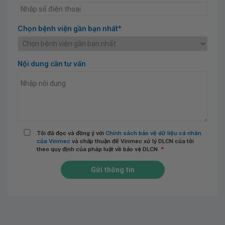
Chọn bệnh viện gần bạn nhất*
Nội dung cần tư vấn
Tôi đã đọc và đồng ý với
Chính sách bảo vệ dữ liệu cá nhân
của Vinmec
và chấp thuận để Vinmec xử lý DLCN của tôi
theo quy định của pháp luật về bảo vệ DLCN.
*
Gửi thông tin