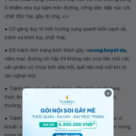
ô nhiễm như bụi bặm trên đường, công việc tiếp xúc với
chất độc hại, gây dị ứng, v.v.
● Cố gắng duy trì môi trường xung quanh luôn sạch sẽ,
tránh xa khói bụi, chất thải.
● Để tránh tình trạng kích thích gây ra
xung huyết da
,
niêm mạc đường hô hấp thì không nên xoa nên mũi các
sản phẩm có chứa tinh dầu hôì, quế nên mũi mỗi khi bị
tắc nghẹt mũi.
● Tránh tiếp xúc với phấn hoa, nấm mốc, nước hoa,
×
thức ăn lạ, nhiều gia vị với những người nhạy cảm,
thường xuyên bị dị ứng.
● Tránh để nước vào tai và mũi, tạo điều kiện cho vi
khuẩn xâm nhập gây tổn thương các cơ quan bên trong,
trong đó có các xoang.