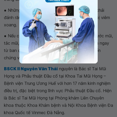
● Những vật dụng cá nhân như: Khăn mặt, bàn chải
đánh răng cần tách biệt, đặc biệt đối với người bị viêm
xoang.
● Nếu có những triệu chứng như hắt hơi, chảy nước mũi,
tắc mũi, cần được chuẩn đoán và chữa dứt điểm ngay
từ ban đầu. Tránh trường hợp để lâu dẫn đến biến
chứng viêm xoang.
BSCK II Nguyễn Văn Thái
nguyên là Bác sĩ Tai Mũi
Họng và Phẫu thuật Đầu cổ tại Khoa Tai Mũi Họng –
Bệnh viện Trung Ương Huế với hơn 17 năm kinh nghiệm
điều trị, đặc biệt trong lĩnh vực Phẫu thuật Đầu cổ. Hiện
là Bác sĩ Tai Mũi Họng tại Phòng khám Liên Chuyên
khoa thuộc Khoa Khám bệnh và Nội Khoa Bệnh viện Đa
khoa Quốc tế Vinmec Đà Nẵng.