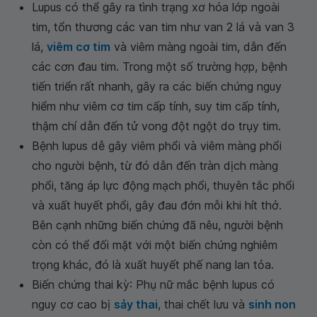
Lupus có thể gây ra tình trạng xơ hóa lớp ngoài
tim, tổn thương các van tim như van 2 lá và van 3
lá,
viêm cơ tim
và viêm màng ngoài tim, dẫn đến
các cơn đau tim. Trong một số trường hợp, bệnh
tiến triển rất nhanh, gây ra các biến chứng nguy
hiểm như viêm cơ tim cấp tính, suy tim cấp tính,
thậm chí dẫn đến tử vong đột ngột do trụy tim.
Bệnh lupus dễ gây viêm phổi và viêm màng phổi
cho người bệnh, từ đó dẫn đến tràn dịch màng
phổi, tăng áp lực động mạch phổi, thuyên tắc phổi
và xuất huyết phổi, gây đau đớn mỗi khi hít thở.
Bên cạnh những biến chứng đã nêu, người bệnh
còn có thể đối mặt với một biến chứng nghiêm
trọng khác, đó là xuất huyết phế nang lan tỏa.
Biến chứng thai kỳ: Phụ nữ mắc bệnh lupus có
nguy cơ cao bị
sảy thai
, thai chết lưu và
sinh non