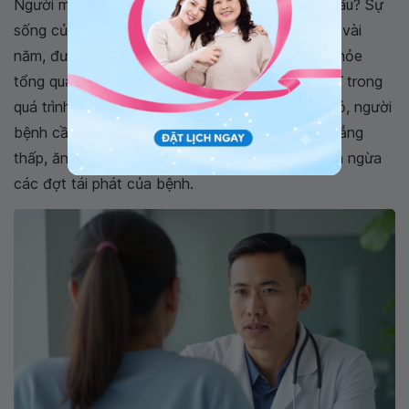
Người mắc bệnh
lupus ban đỏ
sống được bao lâu? Sự
sống của bệnh nhân dao động từ vài tháng đến vài
năm, được quyết định bởi các yếu tố như sức khỏe
tổng quát, tuổi tác và mức độ hợp tác với bác sĩ trong
quá trình điều trị. Để sống chung với lupus ban đỏ, người
bệnh cần tái khám đều đặn, giữ mức độ căng thẳng
thấp, ăn uống và tập luyện khoa học, nhằm ngăn ngừa
các đợt tái phát của bệnh.