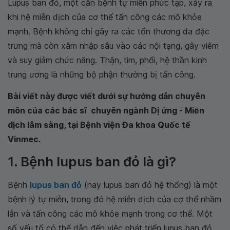
Lupus ban đỏ, một căn bệnh tự miễn phức tạp, xảy ra
khi hệ miễn dịch của cơ thể tấn công các mô khỏe
mạnh. Bệnh không chỉ gây ra các tổn thương da đặc
trưng mà còn xâm nhập sâu vào các nội tạng, gây viêm
và suy giảm chức năng. Thận, tim, phổi, hệ thần kinh
trung ương là những bộ phận thường bị tấn công.
Bài viết này được viết dưới sự hướng dẫn chuyên
môn của các bác sĩ chuyên ngành Dị ứng - Miễn
dịch lâm sàng, tại Bệnh viện Đa khoa Quốc tế
Vinmec.
1. Bệnh lupus ban đỏ là gì?
Bệnh
lupus ban đỏ
(hay lupus ban đỏ hệ thống) là một
bệnh lý tự miễn, trong đó hệ miễn dịch của cơ thể nhầm
lẫn và tấn công các mô khỏe mạnh trong cơ thể. Một
số yếu tố có thể dẫn đến việc phát triển lupus ban đỏ