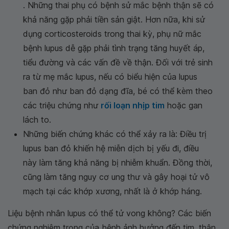
. Những thai phụ có bệnh sử mắc bệnh thận sẽ có
khả năng gặp phải tiền sản giật. Hơn nữa, khi sử
dụng corticosteroids trong thai kỳ, phụ nữ mắc
bệnh lupus dễ gặp phải tình trạng tăng huyết áp,
tiểu đường và các vấn đề về thận. Đối với trẻ sinh
ra từ mẹ mắc lupus, nếu có biểu hiện của lupus
ban đỏ như ban đỏ dạng đĩa, bé có thể kèm theo
các triệu chứng như
rối loạn nhịp tim
hoặc gan
lách to.
Những biến chứng khác có thể xảy ra là: Điều trị
lupus ban đỏ khiến hệ miễn dịch bị yếu đi, điều
này làm tăng khả năng bị nhiễm khuẩn. Đồng thời,
cũng làm tăng nguy cơ ung thư và gây hoại tử vô
mạch tại các khớp xương, nhất là ở khớp háng.
Liệu bệnh nhân lupus có thể tử vong không? Các biến
chứng nghiêm trọng của bệnh ảnh hưởng đến tim, thận,