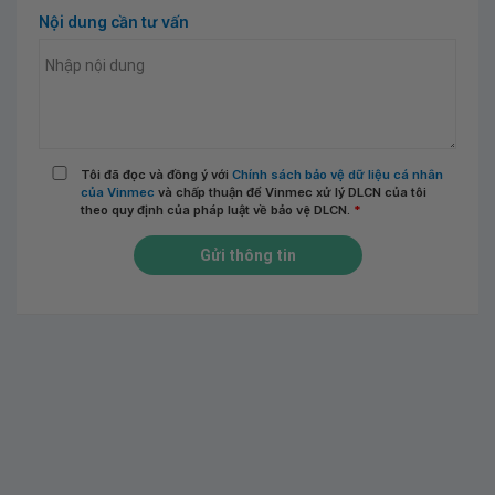
Nội dung cần tư vấn
Tôi đã đọc và đồng ý với
Chính sách bảo vệ dữ liệu cá nhân
của Vinmec
và chấp thuận để Vinmec xử lý DLCN của tôi
theo quy định của pháp luật về bảo vệ DLCN.
*
Gửi thông tin