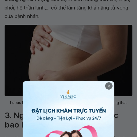
phổi, hệ thần kinh,... có thể làm tăng khả năng tử vong
của bệnh nhân.
×
Lupus ban đỏ gây ra nhiều biến chứng nghiêm trọng khi mang thai.
3. Người mắc bệnh sống được
bao lâu?