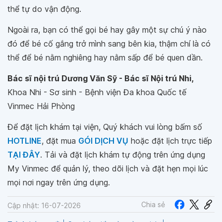
thể tự do vận động.
Ngoài ra, bạn có thể gọi bé hay gây một sự chú ý nào
đó để bé cố gắng trở mình sang bên kia, thậm chí là có
thể để bé nằm nghiêng hay nằm sấp để bé quen dần.
Bác sĩ nội trú Dương Văn Sỹ - Bác sĩ Nội trú Nhi,
Khoa Nhi - Sơ sinh - Bệnh viện Đa khoa Quốc tế
Vinmec Hải Phòng
Để đặt lịch khám tại viện, Quý khách vui lòng bấm số
HOTLINE
, đặt mua
GÓI DỊCH VỤ
hoặc đặt lịch trực tiếp
TẠI ĐÂY
. Tải và đặt lịch khám tự động trên ứng dụng
My Vinmec để quản lý, theo dõi lịch và đặt hẹn mọi lúc
mọi nơi ngay trên ứng dụng.
Chia sẻ
Cập nhật: 16-07-2026