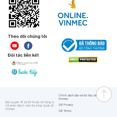
Theo dõi chúng tôi
Đối tác liên kết
Chính sách bảo vệ dữ liệu cá nhân của
Vinmec
Bản quyền © 2026 thuộc về Công ty
GR Privacy
Cổ phần Bệnh viện Đa khoa Quốc tế
Vinmec
GR Terms