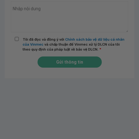
Tôi đã đọc và đồng ý với
Chính sách bảo vệ dữ liệu cá nhân
của Vinmec
và chấp thuận để Vinmec xử lý DLCN của tôi
theo quy định của pháp luật về bảo vệ DLCN.
*
Gửi thông tin