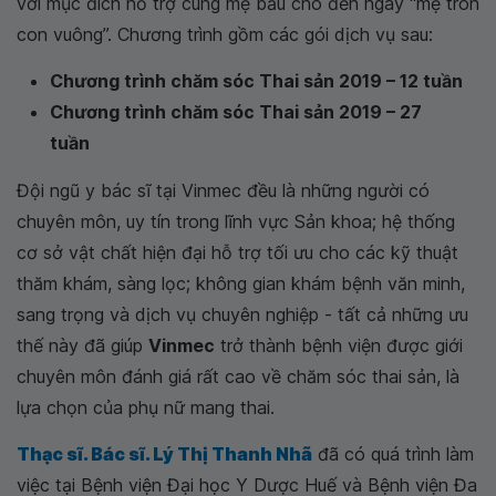
với mục đích hỗ trợ cùng mẹ bầu cho đến ngày “mẹ tròn
con vuông”. Chương trình gồm các gói dịch vụ sau:
Chương trình chăm sóc Thai sản 2019 – 12 tuần
Chương trình chăm sóc Thai sản 2019 – 27
tuần
Đội ngũ y bác sĩ tại Vinmec đều là những người có
chuyên môn, uy tín trong lĩnh vực Sản khoa; hệ thống
cơ sở vật chất hiện đại hỗ trợ tối ưu cho các kỹ thuật
thăm khám, sàng lọc; không gian khám bệnh văn minh,
sang trọng và dịch vụ chuyên nghiệp - tất cả những ưu
thế này đã giúp
Vinmec
trở thành bệnh viện được giới
chuyên môn đánh giá rất cao về chăm sóc thai sản, là
lựa chọn của phụ nữ mang thai.
Thạc sĩ. Bác sĩ. Lý Thị Thanh Nhã
đã có quá trình làm
việc tại Bệnh viện Đại học Y Dược Huế và Bệnh viện Đa