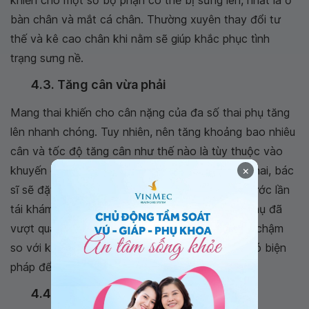
bàn chân và mắt cá chân. Thường xuyên thay đổi tư
thế và kê cao chân khi nằm sẽ giúp khắc phục tình
trạng sưng nề.
4.3. Tăng cân vừa phải
Mang thai khiến cho cân nặng của đa số thai phụ tăng
lên nhanh chóng. Tuy nhiên, nên tăng khoảng bao nhiêu
cân và tốc độ tăng cân như thế nào là tùy thuộc vào
khuyến cáo của bác sĩ. Trong những lần khám thai, bác
×
sĩ sẽ đặt ra cho mẹ một mức tăng cân hợp lý trước lần
tái khám tiếp theo. Nếu chưa đến hạn mà thai phụ đã
vượt quá mức cân nặng này hoặc tăng cân quá chậm
so với khuyến nghị của bác sĩ thì thai phụ cần có biện
pháp để điều chỉnh mức tăng cân hợp lý hơn.
4.4. Hạn chế táo bón