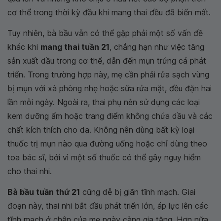
cơ thể trong thời kỳ đầu khi mang thai đều đã biến mất.
Tuy nhiên, bà bầu vẫn có thể gặp phải một số vấn đề
khác khi
mang thai tuần 21
, chẳng hạn như việc tăng
sản xuất dầu trong cơ thể, dẫn đến mụn trứng cá phát
triển. Trong trường hợp này, mẹ cần phải rửa sạch vùng
bị mụn với xà phòng nhẹ hoặc sữa rửa mặt, đều đặn hai
lần mỗi ngày. Ngoài ra, thai phụ nên sử dụng các loại
kem dưỡng ẩm hoặc trang điểm không chứa dầu và các
chất kích thích cho da. Không nên dùng bất kỳ loại
thuốc trị mụn nào qua đường uống hoặc chỉ dùng theo
toa bác sĩ, bởi vì một số thuốc có thể gây nguy hiểm
cho thai nhi.
Bà bầu tuần thứ 21
cũng dễ bị giãn tĩnh mạch. Giai
đoạn này, thai nhi bắt đầu phát triển lớn, áp lực lên các
tĩnh mạch ở chân của mẹ ngày càng gia tăng. Hơn nữa,