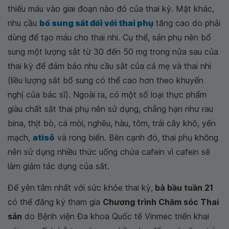
thiếu máu vào giai đoạn nào đó của thai kỳ. Mặt khác,
nhu cầu
bổ sung sắt đối với thai phụ
tăng cao do phải
dùng để tạo máu cho thai nhi. Cụ thể, sản phụ nên bổ
sung một lượng sắt từ 30 đến 50 mg trong nửa sau của
thai kỳ để đảm bảo nhu cầu sắt của cả mẹ và thai nhi
(liều lượng sắt bổ sung có thể cao hơn theo khuyến
nghị của bác sĩ). Ngoài ra, có một số loại thực phẩm
giàu chất sắt thai phụ nên sử dụng, chẳng hạn như rau
bina, thịt bò, cá mòi, nghêu, hàu, tôm, trái cây khô, yến
mạch,
atisô
và rong biển. Bên cạnh đó, thai phụ không
nên sử dụng nhiều thức uống chứa cafein vì cafein sẽ
làm giảm tác dụng của sắt.
Để yên tâm nhất với sức khỏe thai kỳ,
bà bầu tuần 21
có thể đăng ký tham gia
Chương trình Chăm sóc Thai
sản
do Bệnh viện Đa khoa Quốc tế Vinmec triển khai