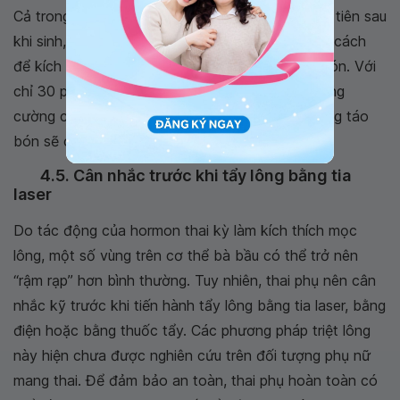
Cả trong giai đoạn mang thai và những tuần đầu tiên sau
khi sinh, hoạt động thể chất là một trong những cách
để kích thích hoạt động cơ ruột và chống táo bón. Với
chỉ 30 phút đi bộ mỗi ngày, uống đủ nước và tăng
cường các loại thực phẩm giàu chất xơ, tình trạng táo
bón sẽ cải thiện rõ rệt.
4.5. Cân nhắc trước khi tẩy lông bằng tia
laser
Do tác động của hormon thai kỳ làm kích thích mọc
lông, một số vùng trên cơ thể bà bầu có thể trở nên
“rậm rạp” hơn bình thường. Tuy nhiên, thai phụ nên cân
nhắc kỹ trước khi tiến hành tẩy lông bằng tia laser, bằng
điện hoặc bằng thuốc tẩy. Các phương pháp triệt lông
này hiện chưa được nghiên cứu trên đối tượng phụ nữ
mang thai. Để đảm bảo an toàn, thai phụ hoàn toàn có