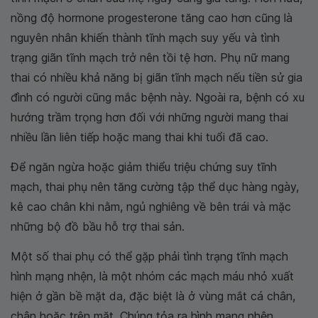
nồng độ hormone progesterone tăng cao hơn cũng là
nguyên nhân khiến thành tĩnh mạch suy yếu và tình
trạng giãn tĩnh mạch trở nên tồi tệ hơn. Phụ nữ mang
thai có nhiều khả năng bị giãn tĩnh mạch nếu tiền sử gia
đình có người cũng mắc bệnh này. Ngoài ra, bệnh có xu
hướng trầm trọng hơn đối với những người mang thai
nhiều lần liên tiếp hoặc mang thai khi tuổi đã cao.
Để ngăn ngừa hoặc giảm thiểu triệu chứng suy tĩnh
mạch, thai phụ nên tăng cường tập thể dục hàng ngày,
kê cao chân khi nằm, ngủ nghiêng về bên trái và mặc
những bộ đồ bầu hỗ trợ thai sản.
Một số thai phụ có thể gặp phải tình trạng tĩnh mạch
hình mạng nhện, là một nhóm các mạch máu nhỏ xuất
hiện ở gần bề mặt da, đặc biệt là ở vùng mắt cá chân,
chân hoặc trên mặt. Chúng tỏa ra hình mạng nhện,