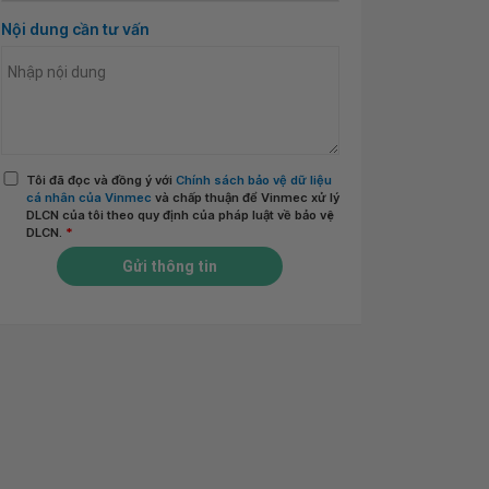
Nội dung cần tư vấn
Tôi đã đọc và đồng ý với
Chính sách bảo vệ dữ liệu
cá nhân của Vinmec
và chấp thuận để Vinmec xử lý
DLCN của tôi theo quy định của pháp luật về bảo vệ
DLCN.
*
Gửi thông tin