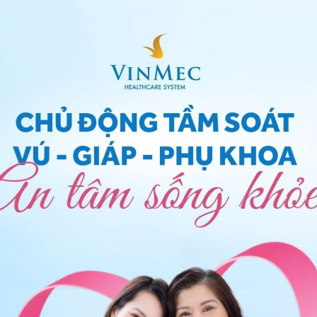
 trong khoảng 2-3 ngày sau đẻ.
h phần sữa mẹ
phát triển của trẻ
ạn sau sinh nhằm đáp ứng nhu cầu phát triển của trẻ.
 ngày đầu sau sinh được gọi là
sữa non
. Sữa non
ãng dần ở những ngày sau đó. Sữa non chứa ít chất
uy nhiên rất giàu protein và vitamin tan trong chất
Do đó, trẻ bú sữa non của mẹ sẽ làm
 tật.
i đoạn sữa trưởng thành hay còn gọi là xuống sữa.
iều do tuyến sữa chưa nhận được nhu cầu của em bé.
u ngực và ướt áo do sữa rỉ ra.
sữa trưởng thành thật sự.
Sữa trưởng thành
có màu