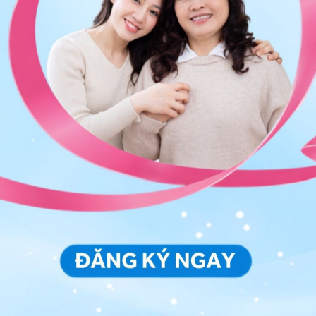
y nhiên vẫn có độ sánh nhất định. Thành phần trong
 chất béo, chất kích thích miễn dịch,
carbohydrate
,
e đáp ứng nhu cầu dinh dưỡng vừa đủ cho trẻ.
: vẫn là sữa trưởng thành với thành phần không thay
on càng lớn thì hàm lượng chất béo có trong sữa mẹ
h
: sữa mẹ lúc này vẫn chứa nhiều chất dinh dưỡng và
ên sẽ không đáp ứng đủ nhu cầu dinh dưỡng của trẻ.
 6 tháng trước đó thì trẻ sẽ phát triển chậm.
nh
: giai đoạn này sữa mẹ vẫn chưa những thành phần
in, protein. Tuy nhiên, ngoài việc cho trẻ bú mẹ, cần
 bỏ hoàn toàn sữa mẹ ra khỏi chế độ ăn của trẻ.
g dưỡng chất cần thiết cho trẻ. Tuy nhiên, việc cai
 hợp để thuận tiện cho công việc của mẹ.