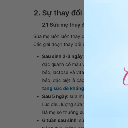
Sữa non xuất hiện
2. Sự thay đổi trong thàn
2.1 Sữa mẹ thay đổi theo giai đoạn 
Sữa mẹ luôn luôn thay đổi trong từng giai đo
Các giai đoạn thay đổi bao gồm:
Sau sinh 2-3 ngày
: sữa mẹ trong những
đặc quánh có màu vàng đậm và nhạt, lo
béo, lactose và vitamin tan trong nước, t
béo, đặc biệt là các tế bào miễn dịch. 
tăng sức đề kháng
chống lại được bệnh
Sau 5 ngày
: sữa mẹ sẽ chuyển sang gia
Lúc đầu, lượng sữa trưởng thành rất nh
Bà mẹ sẽ thường xuyên cảm thấy căng bầ
6 tuần sau sinh
: sữa mẹ mới trở thành 