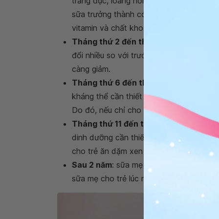
trắng đục, loãng hơn so với sữa non, tu
sữa trưởng thành có chứa nhiều protein,
vitamin và chất khoáng, men và hormon
Tháng thứ 2 đến tháng thứ 5 sau sinh
đổi nhiều so với trước. Tuy nhiên, khi c
càng giảm.
Tháng thứ 6 đến tháng thứ 10 sau sin
kháng thể cần thiết cho em bé. Tuy nhi
Do đó, nếu chỉ cho con bú hoàn toàn như
Tháng thứ 11 đến tháng thứ 18 sau si
dinh dưỡng cần thiết nhu chất béo, vitam
cho trẻ ăn dặm xen kẽ và không nên cắt
Sau 2 năm
: sữa mẹ lúc nào cũng có nhữn
sữa mẹ cho trẻ lúc này là hoàn toàn phù