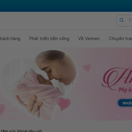
hách hàng
Phát triển bền vững
Về Vinmec
Chuyên tra
 tâm sức khoẻ phụ nữ