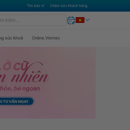
Tìm bác sĩ
Chăm sóc khách hàng
ng sức khoẻ
Online.Vinmec