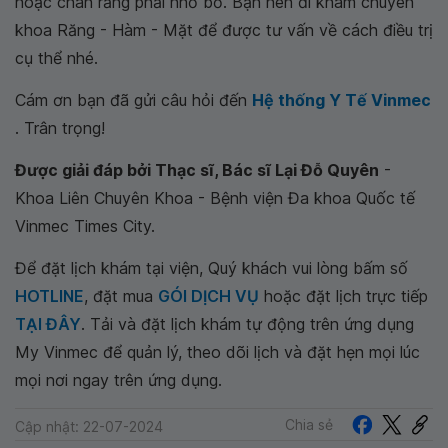
hoặc chân răng phải nhổ bỏ. Bạn nên đi khám chuyên
khoa Răng - Hàm - Mặt để được tư vấn về cách điều trị
cụ thể nhé.
Cám ơn bạn đã gửi câu hỏi đến
Hệ thống Y Tế Vinmec
. Trân trọng!
Được giải đáp bởi Thạc sĩ, Bác sĩ Lại Đỗ Quyên
-
Khoa Liên Chuyên Khoa - Bệnh viện Đa khoa Quốc tế
Vinmec Times City.
Để đặt lịch khám tại viện, Quý khách vui lòng bấm số
HOTLINE
, đặt mua
GÓI DỊCH VỤ
hoặc đặt lịch trực tiếp
TẠI ĐÂY
. Tải và đặt lịch khám tự động trên ứng dụng
My Vinmec để quản lý, theo dõi lịch và đặt hẹn mọi lúc
mọi nơi ngay trên ứng dụng.
Chia sẻ
Cập nhật: 22-07-2024