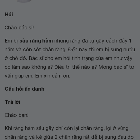
Hỏi
Chào bác sĩ!
Em bị
sâu răng hàm
nhưng răng đã tự gãy cách đây 1
năm và còn sót chân răng. Đến nay thì em bị sưng nướu
ở chỗ đó. Bác sĩ cho em hỏi tình trạng của em như vậy
có làm sao không ạ? Điều trị thế nào ạ? Mong bác sĩ tư
vấn giúp em. Em xin cảm ơn.
Câu hỏi ẩn danh
Trả lời
Chào bạn!
Khi răng hàm sâu gãy chỉ còn lại chân răng, lợi ở vùng
chân răng và kẽ giữa 2 chân răng rất dễ bị sưng đau do