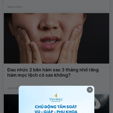
Xem thêm
Đau nhức 2 bên hàm sau 3 tháng nhổ răng
hàm mọc lệch có sao không?
Xem thêm
×