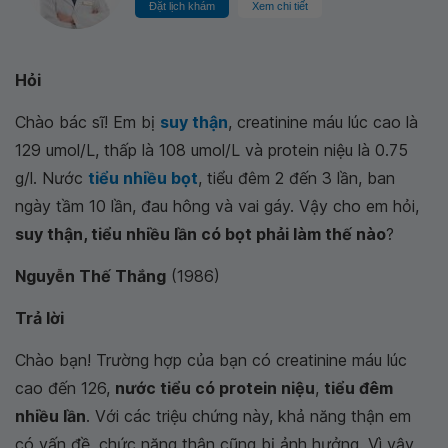
Đặt lịch khám
Xem chi tiết
Hỏi
Chào bác sĩ! Em bị
suy thận
, creatinine máu lúc cao là
129 umol/L, thấp là 108 umol/L và protein niệu là 0.75
g/l. Nước
tiểu nhiều bọt
, tiểu đêm 2 đến 3 lần, ban
ngày tầm 10 lần, đau hông và vai gáy. Vậy cho em hỏi,
suy thận, tiểu nhiều lần có bọt phải làm thế nào
?
Nguyễn Thế Thắng
(1986)
Trả lời
Chào bạn! Trường hợp của bạn có creatinine máu lúc
cao đến 126,
nước tiểu có protein niệu
,
tiểu đêm
nhiều lần
. Với các triệu chứng này, khả năng thận em
có vấn đề, chức năng thận cũng bị ảnh hưởng. Vì vậy,