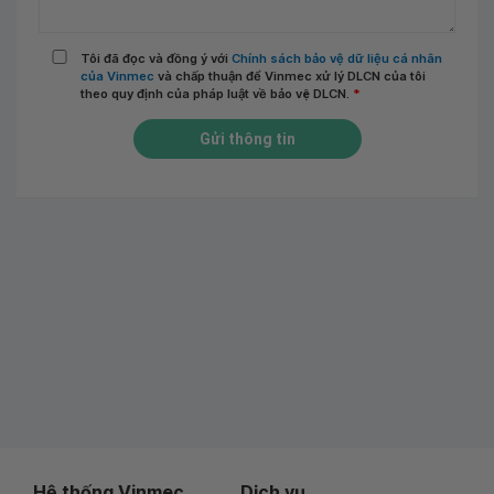
Tôi đã đọc và đồng ý với
Chính sách bảo vệ dữ liệu cá nhân
của Vinmec
và chấp thuận để Vinmec xử lý DLCN của tôi
theo quy định của pháp luật về bảo vệ DLCN.
*
Gửi thông tin
Hệ thống Vinmec
Dịch vụ