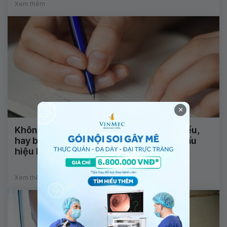
Xem thêm
×
Không nói được, nhìn mặt chữ không hiểu,
hay bị động kinh và tê đầu ngón tay là dấu
hiệu bệnh gì?
Xem thêm