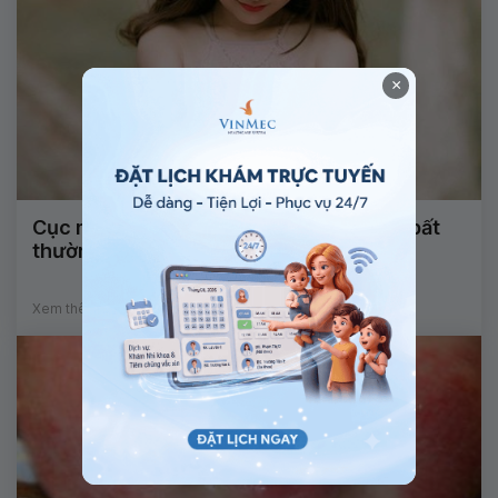
×
Cục nhỏ dưới núm vú ở bé gái 8 tuổi có bất
thường không?
Xem thêm