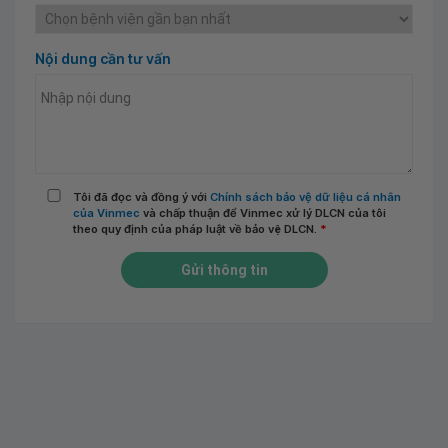
Nội dung cần tư vấn
Tôi đã đọc và đồng ý với
Chính sách bảo vệ dữ liệu cá nhân
của Vinmec
và chấp thuận để Vinmec xử lý DLCN của tôi
theo quy định của pháp luật về bảo vệ DLCN.
*
Gửi thông tin