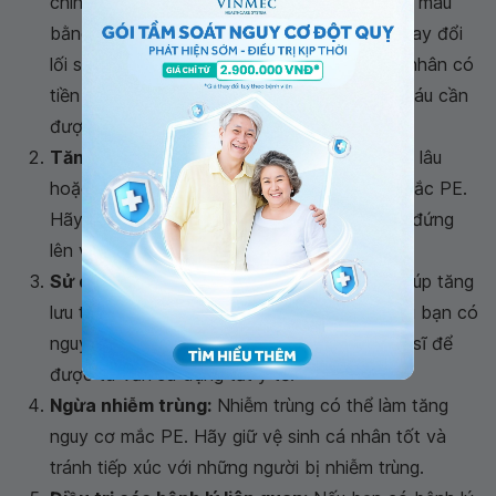
chính gây PE. Do đó, việc phòng ngừa đông máu
bằng cách sử dụng thuốc chống đông và thay đổi
lối sống là rất quan trọng. Đối với các bệnh nhân có
tiền sử hoặc bệnh nền liên quan đến đông máu cần
được tư vấn và điều trị dự phòng bởi bác sĩ.
Tăng cường hoạt động:
Việc ngồi lâu, đứng lâu
hoặc ít vận động có thể làm tăng nguy cơ mắc PE.
Hãy cố gắng thay đổi tư thế thường xuyên, đứng
lên và đi lại thường xuyên khi làm việc.
Sử dụng tất y tế:
Sử dụng tất y tế có thể giúp tăng
lưu thông máu và giảm nguy cơ mắc PE. Nếu bạn có
nguy cơ mắc PE cao, hãy thảo luận với bác sĩ để
được tư vấn sử dụng tất y tế.
Ngừa nhiễm trùng:
Nhiễm trùng có thể làm tăng
nguy cơ mắc PE. Hãy giữ vệ sinh cá nhân tốt và
tránh tiếp xúc với những người bị nhiễm trùng.