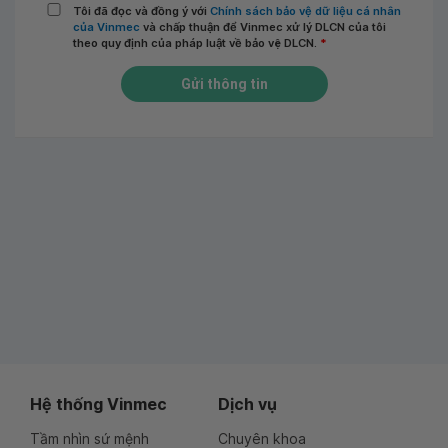
Tôi đã đọc và đồng ý với
Chính sách bảo vệ dữ liệu cá nhân
của Vinmec
và chấp thuận để Vinmec xử lý DLCN của tôi
theo quy định của pháp luật về bảo vệ DLCN.
*
Gửi thông tin
Hệ thống Vinmec
Dịch vụ
Tầm nhìn sứ mệnh
Chuyên khoa