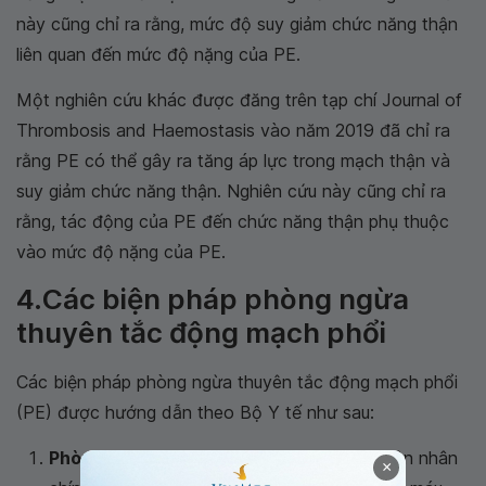
này cũng chỉ ra rằng, mức độ suy giảm chức năng thận
liên quan đến mức độ nặng của PE.
Một nghiên cứu khác được đăng trên tạp chí Journal of
Thrombosis and Haemostasis vào năm 2019 đã chỉ ra
rằng PE có thể gây ra tăng áp lực trong mạch thận và
suy giảm chức năng thận. Nghiên cứu này cũng chỉ ra
rằng, tác động của PE đến chức năng thận phụ thuộc
vào mức độ nặng của PE.
4.Các biện pháp phòng ngừa
thuyên tắc động mạch phổi
Các biện pháp phòng ngừa thuyên tắc động mạch phổi
(PE) được hướng dẫn theo Bộ Y tế như sau:
Phòng ngừa đông máu:
Đông máu là nguyên nhân
×