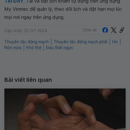
TẠI ĐÂY
. Tải và đặt lịch khám tự động trên ứng dụng
My Vinmec để quản lý, theo dõi lịch và đặt hẹn mọi lúc
mọi nơi ngay trên ứng dụng.
Chia sẻ
Cập nhật: 22-07-2024
Thuyên tắc động mạch
Thuyên tắc động mạch phổi
Ho
Nôn mửa
Khó thở
Đau thắt ngực
Bài viết liên quan