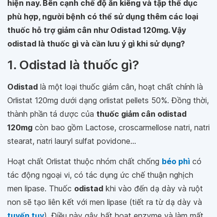
hiện nay. Bên cạnh chế độ ăn kiêng và tập thể dục
phù hợp, người bệnh có thể sử dụng thêm các loại
thuốc hỗ trợ giảm cân như Odistad 120mg. Vậy
odistad là thuốc gì và cần lưu ý gì khi sử dụng?
1. Odistad là thuốc gì?
Odistad
là một loại thuốc giảm cân, hoạt chất chính là
Orlistat 120mg dưới dạng orlistat pellets 50%. Đồng thời,
thành phần tá dược của
thuốc giảm cân odistad
120mg
còn bao gồm Lactose, croscarmellose natri, natri
stearat, natri lauryl sulfat povidone...
Hoạt chất Orlistat thuộc nhóm chất chống
béo phì
có
tác động ngoại vi, có tác dụng ức chế thuận nghịch
men lipase. Thuốc
odistad
khi vào đến dạ dày và ruột
non sẽ tạo liên kết với men lipase (tiết ra từ dạ dày và
tuyến tụy
) .Điều này gây bất hoạt enzyme và làm mất