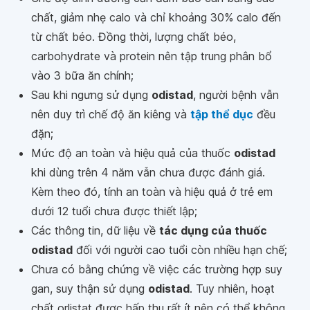
chất, giảm nhẹ calo và chỉ khoảng 30% calo đến
từ chất béo. Đồng thời, lượng chất béo,
carbohydrate và protein nên tập trung phân bổ
vào 3 bữa ăn chính;
Sau khi ngưng sử dụng
odistad
, người bệnh vẫn
nên duy trì chế độ ăn kiêng và
tập thể dục
đều
đặn;
Mức độ an toàn và hiệu quả của thuốc
odistad
khi dùng trên 4 năm vẫn chưa được đánh giá.
Kèm theo đó, tính an toàn và hiệu quả ở trẻ em
dưới 12 tuổi chưa được thiết lập;
Các thông tin, dữ liệu về
tác dụng của thuốc
odistad
đối với người cao tuổi còn nhiều hạn chế;
Chưa có bằng chứng về việc các trường hợp suy
gan, suy thận sử dụng
odistad
. Tuy nhiên, hoạt
chất orlistat được hấp thu rất ít nên có thể không