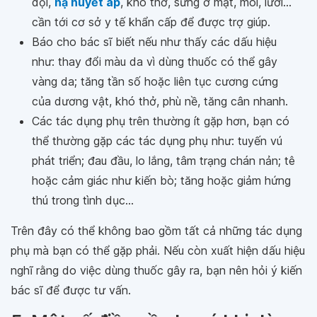
dội,
hạ huyết áp
, khó thở, sưng ở mặt, môi, lưỡi...
cần tới cơ sở y tế khẩn cấp để được trợ giúp.
Báo cho bác sĩ biết nếu như thấy các dấu hiệu
như: thay đổi màu da vì dùng thuốc có thể gây
vàng da; tăng tần số hoặc liên tục cương cứng
của dương vật, khó thở, phù nề, tăng cân nhanh.
Các tác dụng phụ trên thường ít gặp hơn, bạn có
thể thường gặp các tác dụng phụ như: tuyến vú
phát triển; đau đầu, lo lắng, tâm trạng chán nản; tê
hoặc cảm giác như kiến bò; tăng hoặc giảm hứng
thú trong tình dục...
Trên đây có thể không bao gồm tất cả những tác dụng
phụ mà bạn có thể gặp phải. Nếu còn xuất hiện dấu hiệu
nghĩ rằng do việc dùng thuốc gây ra, bạn nên hỏi ý kiến
bác sĩ để được tư vấn.