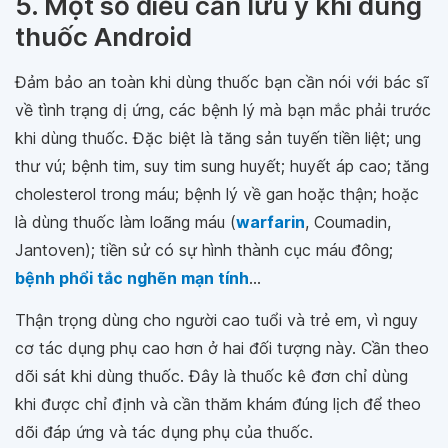
5. Một số điều cần lưu ý khi dùng
thuốc Android
Đảm bảo an toàn khi dùng thuốc bạn cần nói với bác sĩ
về tình trạng dị ứng, các bệnh lý mà bạn mắc phải trước
khi dùng thuốc. Đặc biệt là tăng sản tuyến tiền liệt; ung
thư vú; bệnh tim, suy tim sung huyết; huyết áp cao; tăng
cholesterol trong máu; bệnh lý về gan hoặc thận; hoặc
là dùng thuốc làm loãng máu (
warfarin
, Coumadin,
Jantoven); tiền sử có sự hình thành cục máu đông;
bệnh phổi tắc nghẽn mạn tính
...
Thận trọng dùng cho người cao tuổi và trẻ em, vì nguy
cơ tác dụng phụ cao hơn ở hai đối tượng này. Cần theo
dõi sát khi dùng thuốc. Đây là thuốc kê đơn chỉ dùng
khi được chỉ định và cần thăm khám đúng lịch để theo
dõi đáp ứng và tác dụng phụ của thuốc.