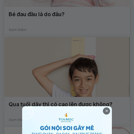
Bé đau đầu là do đâu?
Xem thêm
Qua tuổi dậy thì có cao lên được không?
×
Xem thêm