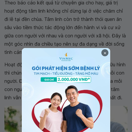
Theo báo cáo kết quả từ chuyên gia cho hay, giá trị
hoạt động tâm linh không chỉ dừng lại ở việc chăm chỉ
đi lễ tại đền chùa. Tâm linh còn trở thành thói quen ăn
sâu vào tiềm thức tác động lớn đến hành vi và cư xử
giữa con người với nhau và con người với xã hội. Đây là
một góc nhìn đa chiều tạo nên sự đa dạng về đời sống
tình cảm của mỗi con người.
×
Hoạt động tâm linh luôn tồn tại dù vô hình hay hữu hình
thì chúng cũng được gửi gắm từ sâu bên trong mỗi con
người. Đó là sự tồn tại song song với tuổi thọ của mỗi
con người cho đến khi họ ra đi thì những vấn đề tâm
linh vẫn không ngừng tiếp diễn thay vì mai một mất đi.