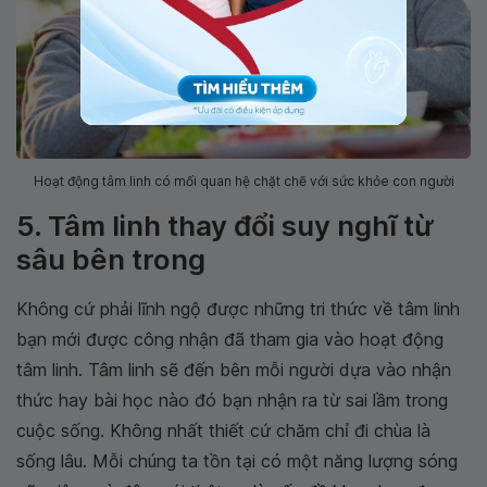
Hoạt động tâm linh có mối quan hệ chặt chẽ với sức khỏe con người
5. Tâm linh thay đổi suy nghĩ từ
sâu bên trong
Không cứ phải lĩnh ngộ được những tri thức về tâm linh
bạn mới được công nhận đã tham gia vào hoạt động
tâm linh. Tâm linh sẽ đến bên mỗi người dựa vào nhận
thức hay bài học nào đó bạn nhận ra từ sai lầm trong
cuộc sống. Không nhất thiết cứ chăm chỉ đi chùa là
sống lâu. Mỗi chúng ta tồn tại có một năng lượng sóng