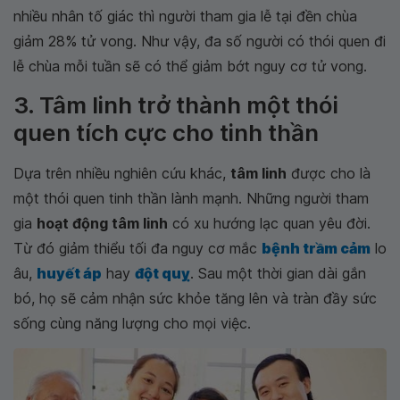
nhiều nhân tố giác thì người tham gia lễ tại đền chùa
giảm 28% tử vong. Như vậy, đa số người có thói quen đi
lễ chùa mỗi tuần sẽ có thể giảm bớt nguy cơ tử vong.
3. Tâm linh trở thành một thói
quen tích cực cho tinh thần
Dựa trên nhiều nghiên cứu khác,
tâm linh
được cho là
một thói quen tinh thần lành mạnh. Những người tham
gia
hoạt động tâm linh
có xu hướng lạc quan yêu đời.
Từ đó giảm thiểu tối đa nguy cơ mắc
bệnh trầm cảm
lo
âu,
huyết áp
hay
đột quỵ
. Sau một thời gian dài gắn
bó, họ sẽ cảm nhận sức khỏe tăng lên và tràn đầy sức
sống cùng năng lượng cho mọi việc.