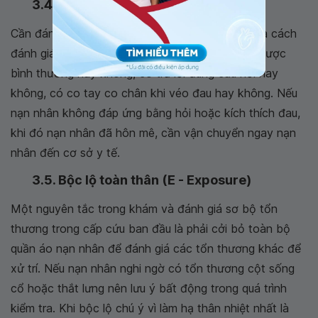
3.4. Thần kinh (D - Disability)
Cần đánh giá nhanh tổn thương hệ thần kinh qua cách
đánh giá nhanh nạn nhân tỉnh, có thể giao tiếp được
bình thường hay không, có trả lời đúng câu hỏi hay
không, có co tay co chân khi véo đau hay không. Nếu
nạn nhân không đáp ứng bằng hỏi hoặc kích thích đau,
khi đó nạn nhân đã hôn mê, cần vận chuyển ngay nạn
nhân đến cơ sở y tế.
3.5. Bộc lộ toàn thân (E - Exposure)
Một nguyên tắc trong khám và đánh giá sơ bộ tổn
thương trong cấp cứu ban đầu là phải cởi bỏ toàn bộ
quần áo nạn nhân để đánh giá các tổn thương khác để
xử trí. Nếu nạn nhân nghi ngờ có tổn thương cột sống
cổ hoặc thắt lưng nên lưu ý bất động trong quá trình
kiểm tra. Khi bộc lộ chú ý vì làm hạ thân nhiệt nhất là