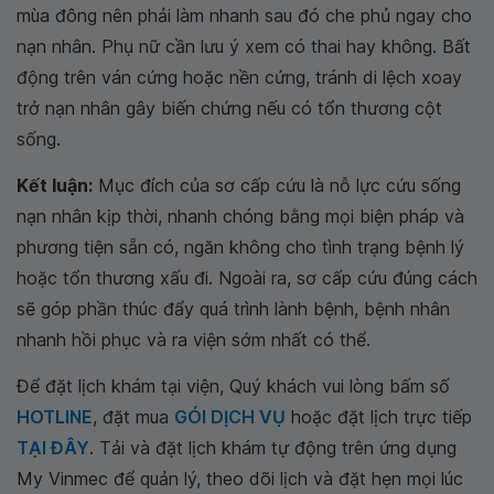
mùa đông nên phải làm nhanh sau đó che phủ ngay cho
nạn nhân. Phụ nữ cần lưu ý xem có thai hay không. Bất
động trên ván cứng hoặc nền cứng, tránh di lệch xoay
trở nạn nhân gây biến chứng nếu có tổn thương cột
sống.
Kết luận:
Mục đích của sơ cấp cứu là nỗ lực cứu sống
nạn nhân kịp thời, nhanh chóng bằng mọi biện pháp và
phương tiện sẵn có, ngăn không cho tình trạng bệnh lý
hoặc tổn thương xấu đi. Ngoài ra, sơ cấp cứu đúng cách
sẽ góp phần thúc đẩy quá trình lành bệnh, bệnh nhân
nhanh hồi phục và ra viện sớm nhất có thể.
Để đặt lịch khám tại viện, Quý khách vui lòng bấm số
HOTLINE
, đặt mua
GÓI DỊCH VỤ
hoặc đặt lịch trực tiếp
TẠI ĐÂY
. Tải và đặt lịch khám tự động trên ứng dụng
My Vinmec để quản lý, theo dõi lịch và đặt hẹn mọi lúc