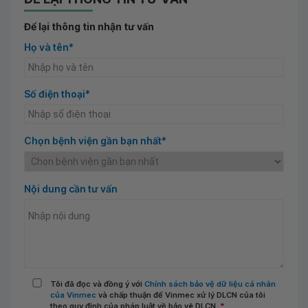
Để lại thông tin nhận tư vấn
Họ và tên*
Số điện thoại*
Chọn bệnh viện gần bạn nhất*
Nội dung cần tư vấn
Tôi đã đọc và đồng ý với
Chính sách bảo vệ dữ liệu cá nhân
của Vinmec
và chấp thuận để Vinmec xử lý DLCN của tôi
theo quy định của pháp luật về bảo vệ DLCN.
*