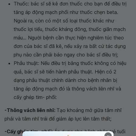
Thuốc: bác sĩ sẽ kê đơn thuốc cho bạn để điều trị
tăng áp động mạch phổi như thuốc chẹn beta.
Ngoài ra, còn có một số loại thuốc khác như
thuốc lợi tiểu, thuốc kháng đông, thuốc giãn mạch
máu... Người bệnh cần thực hiện nghiêm túc theo
đơn của bác sĩ đã kê, nếu xảy ra bất cứ tác dụng
phụ nào cần phải báo ngay cho bác sĩ điều trị;
Phẫu thuật: Nếu điều trị bằng thuốc không có hiệu
quả, bác sĩ sẽ tiến hành phẫu thuật. Hiện có 2
dạng phẫu thuật chính dành cho bệnh nhân bị
tăng áp động mạch đó là thông vách liên nhĩ và
cấy ghép tim- phổi:
-Thông vách liên nhĩ:
Tạo khoảng mở giữa tâm nhĩ
phải và tâm nhĩ trái để giảm áp lực lên tâm thất;
-Cấy ghép tim- phổi:
Áp dụng cho bệnh nhân trẻ tuổi
×