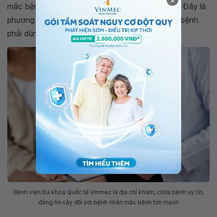
mắc bệnh tăng áp động mạch phổi nguyên phát. Đây là
phương pháp tiềm ẩn nhiều tác dụng phụ, người bệnh
phải dùng thuốc bổ trợ suốt đời
Bệnh viện Đa khoa Quốc tế Vinmec là địa chỉ khám, chữa bệnh uy tín,
đáng tin cậy đối với bệnh nhân mắc bệnh tim mạch