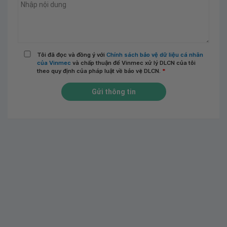
Tôi đã đọc và đồng ý với
Chính sách bảo vệ dữ liệu cá nhân
của Vinmec
và chấp thuận để Vinmec xử lý DLCN của tôi
theo quy định của pháp luật về bảo vệ DLCN.
*
Gửi thông tin