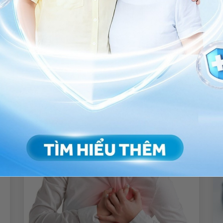
ng bấm số
HOTLINE
, đặt mua
GÓI DỊCH VỤ
hoặc đặt
 tự động trên ứng dụng My Vinmec để quản lý, theo dõi
g dụng.
Chia sẻ
huyết áp nguyên phát
Tăng huyết áp thứ phát
huyết áp độ 3