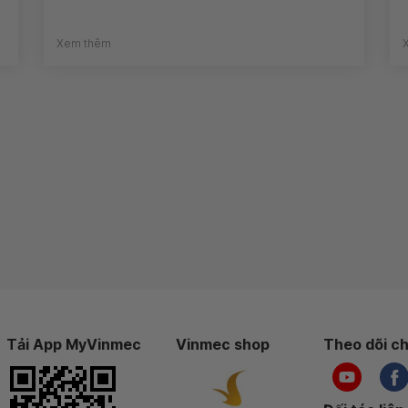
Xem thêm
Tải App MyVinmec
Vinmec shop
Theo dõi ch