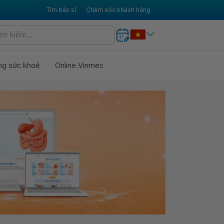
Tìm bác sĩ
Chăm sóc khách hàng
ng sức khoẻ
Online.Vinmec