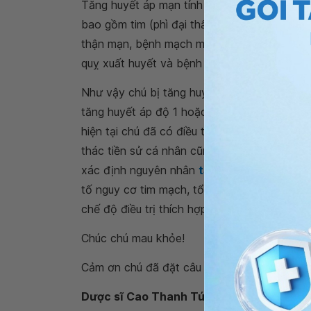
Tăng huyết áp mạn tính không điều trị sẽ gâ
bao gồm tim (phì đại thất trái,
đau thắt ngự
thận mạn, bệnh mạch máu ngoại biên, bệnh 
quỵ xuất huyết và bệnh não do tăng huyết á
Như vậy chú bị tăng huyết áp độ 3 hoặc chú
tăng huyết áp độ 1 hoặc độ 2), nguy cơ bị
b
hiện tại chú đã có điều trị tăng huyết áp ha
thác tiền sử cá nhân cũng như gia đình, kh
xác định nguyên nhân
tăng huyết áp thứ p
tố nguy cơ tim mạch, tổn thương cơ quan đí
chế độ điều trị thích hợp cho chú, bao gồm t
Chúc chú mau khỏe!
Cảm ơn chú đã đặt câu hỏi tới
Hệ thống Y 
Dược sĩ Cao Thanh Tú
- Dược sĩ đại học 