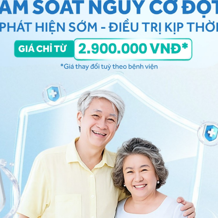
y biến chứng trên hệ thống nhiều cơ quan khác nhau
c
/nhồi máu cơ tim, suy tim,
rối loạn nhịp tim
), bệnh
võng mạc mắt và não (đột quỵ thiếu máu cục bộ, đột
p hoặc thiếu máu não thoáng qua).
 có những cơn tăng huyết áp nặng (nếu trước đó là
iến chứng do tăng huyết áp
của chú khá cao. Cho dù
y chưa điều trị chú cũng nên đến bệnh viện để được khai
ám thực thể và làm các xét nghiệm cận lâm sàng nhằm
hát
hay
tăng huyết áp nguyên phát
, đánh giá các yếu
ch và bệnh đi kèm để phân tầng nguy cơ. Từ đó sẽ có
hay đổi lối sống, chế độ tiết thực và thuốc uống.
tế Vinmec
. Trân trọng!
- Khoa Dược - Bệnh viện Đa khoa Quốc tế Vinmec