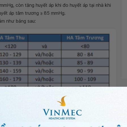
Hg, còn tăng huyết áp khi đo huyết áp tại nhà khi
uyết áp tâm trương ≥ 85 mmHg.
ám như bảng sau: