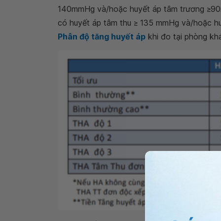
140mmHg và/hoặc huyết áp tâm trương ≥90mm
có huyết áp tâm thu ≥ 135 mmHg và/hoặc h
Phân độ tăng huyết áp
khi đo tại phòng kh