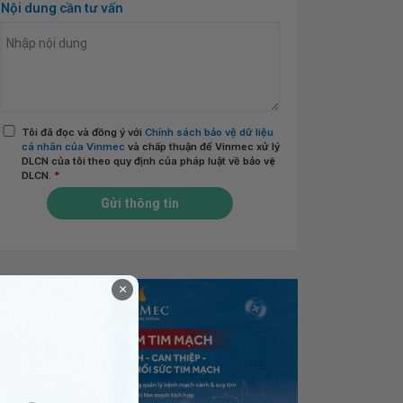
Nội dung cần tư vấn
Tôi đã đọc và đồng ý với
Chính sách bảo vệ dữ liệu
cá nhân của Vinmec
và chấp thuận để Vinmec xử lý
DLCN của tôi theo quy định của pháp luật về bảo vệ
DLCN.
*
Gửi thông tin
×