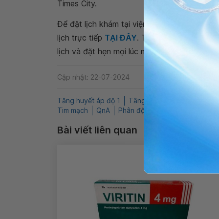
Times City.
Để đặt lịch khám tại viện, Quý khách vui lò
lịch trực tiếp
TẠI ĐÂY
. Tải và đặt lịch khám
lịch và đặt hẹn mọi lúc mọi nơi ngay trên ứn
Cập nhật: 22-07-2024
Tăng huyết áp độ 1
Tăng huyết áp độ 2
Tăng 
Tim mạch
QnA
Phân độ tăng huyết áp
Tăng 
Bài viết liên quan