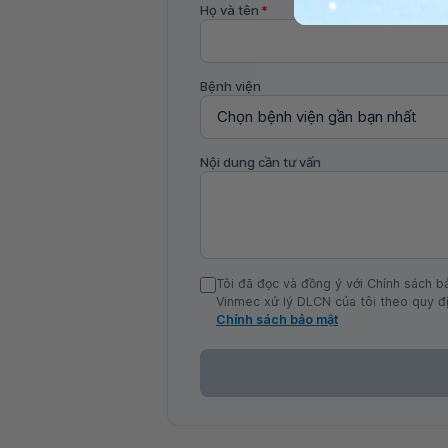
Họ và tên
*
Bệnh viện
Nội dung cần tư vấn
Tôi đã đọc và đồng ý với Chính sách b
Vinmec xử lý DLCN của tôi theo quy đị
Chính sách bảo mật