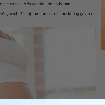
ogesterone, khiến cơ ruột khó co lại hơn.
những cách điều trị táo bón an toàn mà không gây hại