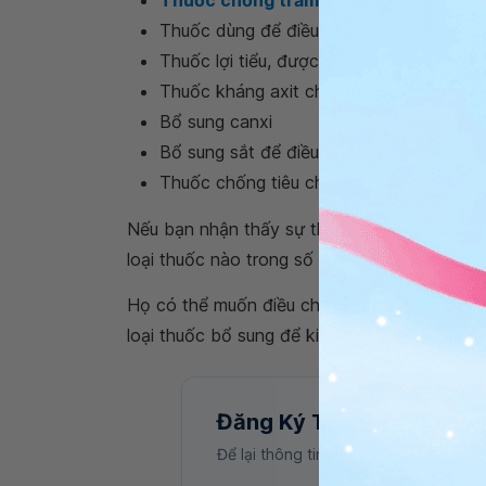
Thuốc dùng để điều trị bệnh Parkinson
Thuốc lợi tiểu, được sử dụng để giúp th
Thuốc kháng axit cho dạ dày, đặc biệt l
Bổ sung canxi
Bổ sung sắt để điều trị thiếu máu
Thuốc chống tiêu chảy
Nếu bạn nhận thấy sự thay đổi về tần suất h
loại thuốc nào trong số này, hãy giải quyết m
Họ có thể muốn điều chỉnh thuốc của bạn, 
loại thuốc bổ sung để kiểm soát các triệu c
Đăng Ký Tư Vấn
Để lại thông tin, bác sĩ Vinmec sẽ liên