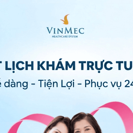
i kỳ có thể gặp tình trạng táo bón
do tình trạng sức khỏe của bạn mà là do các loại
y. Các loại thuốc sau đây được biết là gây táo bón:
codeine và morphine
yết áp và bệnh tim
 điều trị co thắt cơ