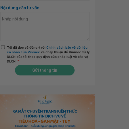
Nội dung cần tư vấn
Tôi đã đọc và đồng ý với
Chính sách bảo vệ dữ liệu
cá nhân của Vinmec
và chấp thuận để Vinmec xử lý
DLCN của tôi theo quy định của pháp luật về bảo vệ
DLCN.
*
Gửi thông tin