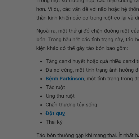
Trong một số trường hợp, các triệu chứng t
hơn. Ví dụ, các vấn đề với não hoặc hệ thố
thần kinh khiến các cơ trong ruột co lại và 
Ngoài ra, một thứ gì đó chặn đường ruột củ
bón. Trong hầu hết các tình trạng này, táo 
kiện khác có thể gây táo bón bao gồm:
Tăng canxi huyết hoặc quá nhiều canxi 
Đa xơ cứng, một tình trạng ảnh hưởng đ
Bệnh Parkinson
, một tình trạng trong
Tắc ruột
Ung thư ruột
Chấn thương tủy sống
Đột quỵ
Thai kỳ
Táo bón thường gặp khi mang thai. Ít nhất 