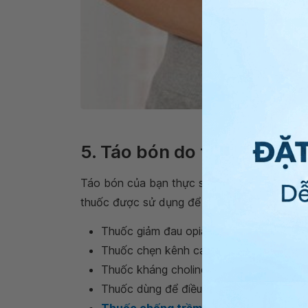
Phụ nữ giai đoạn tha
5. Táo bón do thuốc
Táo bón của bạn thực sự có thể không phải 
thuốc được sử dụng để điều trị tình trạng nà
Thuốc giảm đau opiate, chẳng hạn như 
Thuốc chẹn kênh canxi cho bệnh cao hu
Thuốc kháng cholinergic được sử dụng để
Thuốc dùng để điều trị bệnh động kinh
Thuốc chống trầm cảm ba vòng