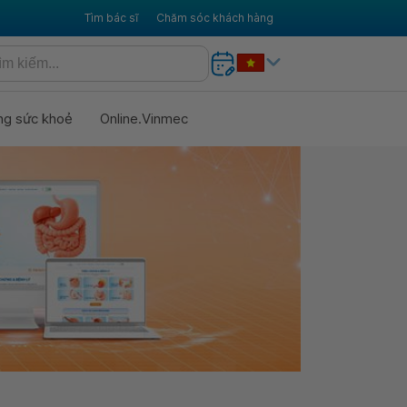
Tìm bác sĩ
Chăm sóc khách hàng
ng sức khoẻ
Online.Vinmec