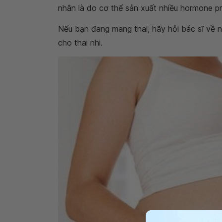
nhân là do cơ thể sản xuất nhiều hormone pr
Nếu bạn đang mang thai, hãy hỏi bác sĩ về 
cho thai nhi.