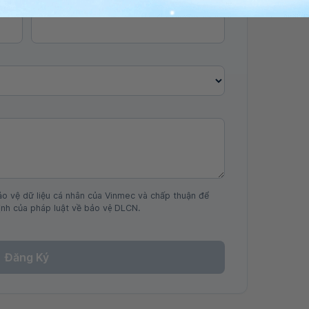
Số điện thoại
*
ảo vệ dữ liệu cá nhân của Vinmec và chấp thuận để
nh của pháp luật về bảo vệ DLCN.
Đăng Ký