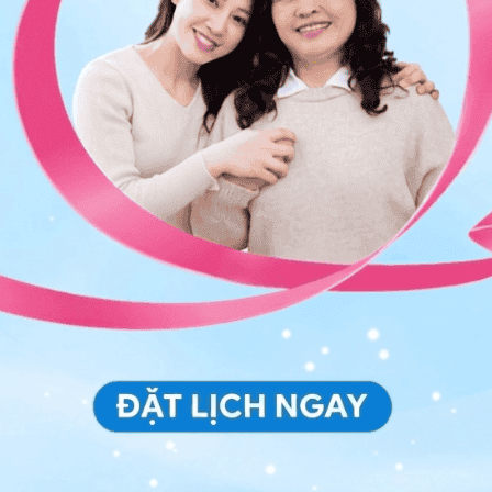
ận của bạn loại bỏ chất lỏng từ máu của bạn
à thuốc kháng axit có nhiều canxi
oặc chất lượng đi tiêu sau khi bắt đầu sử dụng bất kỳ
ối lo ngại của bạn với bác sĩ.
chuyển bạn sang loại thuốc mới hoặc kê cho bạn một
hứng táo bón của bạn.
 hệ tư vấn trong 24 giờ.