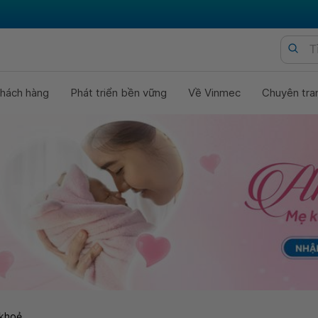
hách hàng
Phát triển bền vững
Về Vinmec
Chuyên tra
khoẻ