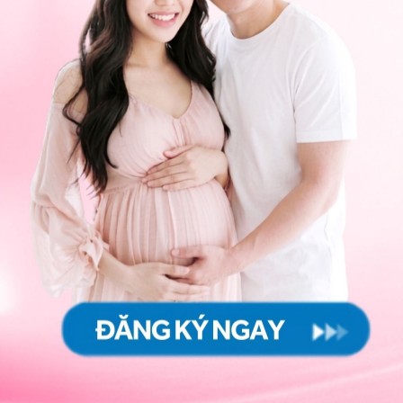
ơn, đi bộ bằng cách đặt một chân trực tiếp lên trước
.
ở trên một chiếc xà thăng bằng và đi một chân trước
ơ hội nào bạn có được: xem quảng cáo trên TV, chờ
ơ hội hoặc thời gian rảnh rỗi hàng ngày để thực hành
oặc đĩa, tiến dần đến các bề mặt kém ổn định hơn,
phẳng hướng xuống (ổn định hơn) hoặc hướng lên
ần nhau hoặc bằng một chân nếu bạn có thể.
ịa hình có thể thay đổi, chẳng hạn như bãi biển đầy