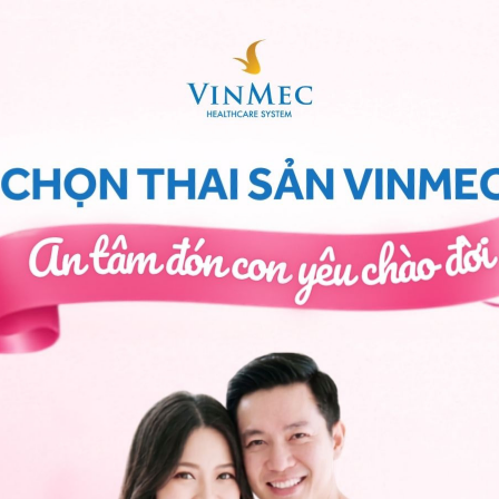
 bằng, ngoài ra bài tập này cũng giúp xây dựng cơ bắp khá hiệu quả
 tập cân bằng
 củng cố hệ thống thần kinh cơ và tăng sự ổn định của
ác hoạt động cân bằng vào hoạt động hàng ngày của