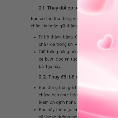
2.1. Thay đổi cơ sở hỗ trợ của bạn
Bạn có thể thử đứng với hai chân gần nhau h
chân kia hoặc giữ thăng bằng trên một chân
Đi bộ thăng bằng. Giả vờ như bạn đang 
chân kia trong khi vẫn giữ thăng bằng.
Giữ thăng bằng bằng một chân bất kỳ c
xe buýt, đọc tin tức. Bạn nên tìm kiếm c
bài tập này.
2.2. Thay đổi bề mặt của bạn
Bạn đứng trên gối hoặc thảm, đệm xốp h
chẳng hạn như: bóng thăng bằng , mặt 
(kém ổn định hơn). Đứng với hai chân g
Bạn hãy thử mạo hiểm đi bộ trên những đ
cát hoặc đường mòn đi bộ đường dài.