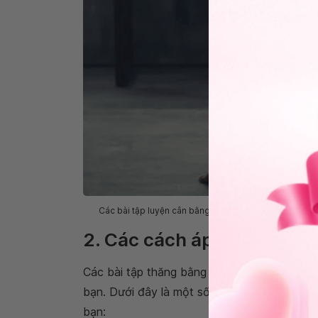
Các bài tập luyện cân bằng có thể giúp bạn giữ thăng
2. Các cách áp dụng luyện
Các bài tập thăng bằng có thể rèn luyện và
bạn. Dưới đây là một số cách để kết hợp c
bạn: