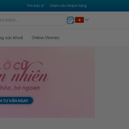
Tìm bác sĩ
Chăm sóc khách hàng
ng sức khoẻ
Online.Vinmec