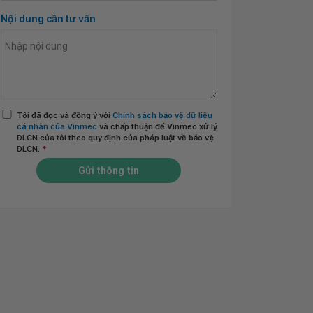
Nội dung cần tư vấn
Tôi đã đọc và đồng ý với
Chính sách bảo vệ dữ liệu
cá nhân của Vinmec
và chấp thuận để Vinmec xử lý
DLCN của tôi theo quy định của pháp luật về bảo vệ
DLCN.
*
Gửi thông tin