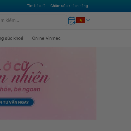
Tìm bác sĩ
Chăm sóc khách hàng
ng sức khoẻ
Online.Vinmec