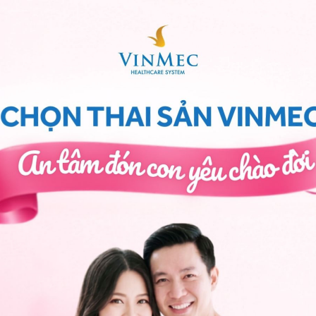
i tập giảm lượng mỡ thừa trong cơ thể
ơ bắp. Nâng vật nặng có thể khiến cơ thể tăng khả
hormone IGF - 1
, giúp kích thích các kết nối trong não
một nghiên cứu gần đây, các nhà khoa học đã chứng