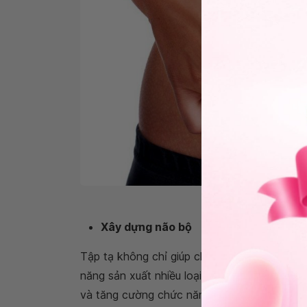
Tập tạ có thể giúp ngườ
Xây dựng não bộ
Tập tạ không chỉ giúp chúng ta phát triển c
năng sản xuất nhiều loại hormone, bao gồm
và tăng cường chức năng nhận thức. Trong 