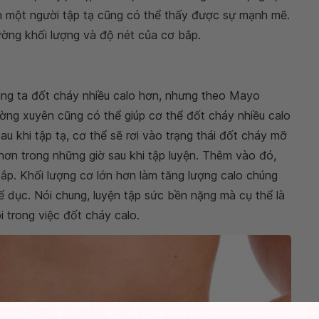
ìn một người tập tạ cũng có thể thấy được sự mạnh mẽ.
ường khối lượng và độ nét của cơ bắp.
húng ta đốt cháy nhiều calo hơn, nhưng theo Mayo
ường xuyên cũng có thể giúp cơ thể đốt cháy nhiều calo
u khi tập tạ, cơ thể sẽ rơi vào trạng thái đốt cháy mỡ
 hơn trong những giờ sau khi tập luyện. Thêm vào đó,
ắp. Khối lượng cơ lớn hơn làm tăng lượng calo chúng
 dục. Nói chung, luyện tập sức bền nặng mà cụ thể là
i trong việc đốt cháy calo.