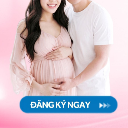
c thông qua tập tạ có mối liên hệ tích cực với tâm trí
iêu cực của quá trình lão hóa. Nói một cách đơn giản:
học hỏi và suy nghĩ của chúng ta khi già đi.
ng cường sức mạnh không chỉ là cơ bắp của chúng ta.
khớp và các mô liên kết trong cơ thể. Sức mạnh và sự
 tránh khỏi những chấn thương và giữ một cơ thể
triệu chứng của nhiều bệnh như
đau lưng
,
u mạn tính.
sức mạnh đã được chứng minh là giúp cải thiện sức
hạy. Một nghiên cứu gần đây cho thấy rằng nâng tạ
ạ nhẹ. Trọng lượng tăng thêm trên thanh sẽ được đền
của chúng ta.