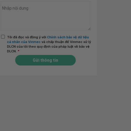
Tôi đã đọc và đồng ý với
Chính sách bảo vệ dữ liệu
cá nhân của Vinmec
và chấp thuận để Vinmec xử lý
DLCN của tôi theo quy định của pháp luật về bảo vệ
DLCN.
*
Gửi thông tin