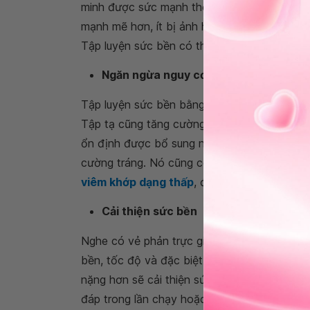
minh được sức mạnh thể chất chúng ta có đượ
mạnh mẽ hơn, ít bị ảnh hưởng bởi tác động t
Tập luyện sức bền có thể cải thiện khả năng 
Ngăn ngừa nguy cơ gây thương tích
Tập luyện sức bền bằng cách tập tạ giúp tă
Tập tạ cũng tăng cường sức khỏe hệ xương 
ổn định được bổ sung này sẽ giúp người tập
cường tráng. Nó cũng có thể giúp giảm các 
viêm khớp dạng thấp
, đau cơ, xơ hóa và đa
Cải thiện sức bền
Nghe có vẻ phản trực giác, nhưng rèn luyện 
bền, tốc độ và đặc biệt là độ dẻo dai khi c
nặng hơn sẽ cải thiện sức bền hơn so với t
đáp trong lần chạy hoặc lớp quay tiếp theo 