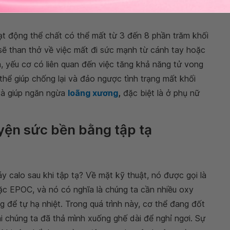
 động thể chất có thể mất từ ​​3 đến 8 phần trăm khối
sẽ than thở về việc mất đi sức mạnh từ cánh tay hoặc
, yếu cơ có liên quan đến việc tăng khả năng tử vong
thể giúp chống lại và đảo ngược tình trạng mất khối
và giúp ngăn ngừa
loãng xương
,
đặc biệt là ở phụ nữ
luyện sức bền bằng tập tạ
y calo sau khi tập tạ? Về mặt kỹ thuật, nó được gọi là
oặc EPOC, và nó có nghĩa là chúng ta cần nhiều oxy
g để tự hạ nhiệt. Trong quá trình này, cơ thể đang đốt
i chúng ta đã thả mình xuống ghế dài để nghỉ ngơi. Sự