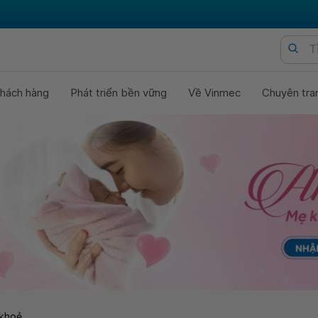
hách hàng
Phát triển bền vững
Về Vinmec
Chuyên tra
khoẻ