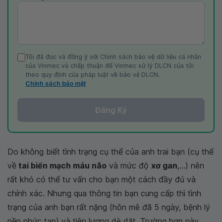
Tôi đã đọc và đồng ý với Chính sách bảo vệ dữ liệu cá nhân
của Vinmec và chấp thuận để Vinmec xử lý DLCN của tôi
theo quy định của pháp luật về bảo vệ DLCN.
Chính sách bảo mật
Đăng Ký
Do không biết tình trạng cụ thể của anh trai bạn (cụ thể
về
tai biến mạch máu não
và mức độ
xơ gan
,...) nên
rất khó có thể tư vấn cho bạn một cách đầy đủ và
chính xác. Nhưng qua thông tin bạn cung cấp thì tình
trạng của anh bạn rất nặng (hôn mê đã 5 ngày, bệnh lý
nền phức tạp) và tiên lượng dè dặt. Trường hợp này