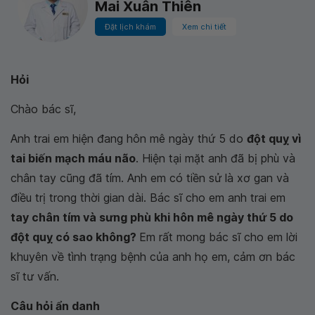
Mai Xuân Thiên
Đặt lịch khám
Xem chi tiết
Hỏi
Chào bác sĩ,
Anh trai em hiện đang hôn mê ngày thứ 5 do
đột quỵ vì
tai biến mạch máu não
. Hiện tại mặt anh đã bị phù và
chân tay cũng đã tím. Anh em có tiền sử là xơ gan và
điều trị trong thời gian dài. Bác sĩ cho em anh trai em
tay chân tím và sưng phù khi hôn mê ngày thứ 5 do
đột quỵ có sao không?
Em rất mong bác sĩ cho em lời
khuyên về tình trạng bệnh của anh họ em, cảm ơn bác
sĩ tư vấn.
Câu hỏi ẩn danh