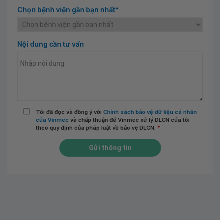
Chọn bệnh viện gần bạn nhất*
Nội dung cần tư vấn
Tôi đã đọc và đồng ý với
Chính sách bảo vệ dữ liệu cá nhân
của Vinmec
và chấp thuận để Vinmec xử lý DLCN của tôi
theo quy định của pháp luật về bảo vệ DLCN.
*
Gửi thông tin