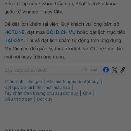
Bác sĩ Cấp cứu - Khoa Cấp cứu, Bệnh viện Đa khoa
quốc tế Vinmec Times City.
Để đặt lịch khám tại viện, Quý khách vui lòng bấm số
HOTLINE
, đặt mua
GÓI DỊCH VỤ
hoặc đặt lịch trực tiếp
TẠI ĐÂY
. Tải và đặt lịch khám tự động trên ứng dụng
My Vinmec để quản lý, theo dõi lịch và đặt hẹn mọi lúc
mọi nơi ngay trên ứng dụng.
Chia sẻ
Cập nhật: 22-07-2024
Thần kinh
Xơ gan
Hôn mê 5 ngày do đột quỵ
Đột quỵ do tai biến mạch máu não
Tay chân tím và sưng phù sau đột quỵ
QnA
Điều trị xơ gan
Đột quỵ