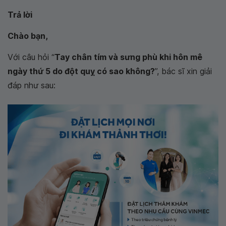
Trả lời
Chào bạn,
Với câu hỏi “
Tay chân tím và sưng phù khi hôn mê
ngày thứ 5 do đột quỵ có sao không?
”, bác sĩ xin giải
đáp như sau: