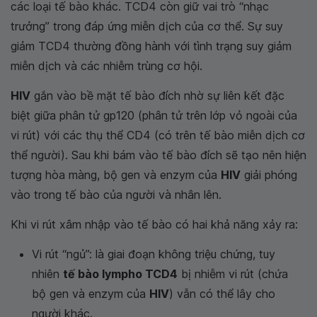
các loại tế bào khác. TCD4 còn giữ vai trò “nhạc
trưởng” trong đáp ứng miễn dịch của cơ thể. Sự suy
giảm TCD4 thường đồng hành với tình trạng suy giảm
miễn dịch và các nhiễm trùng cơ hội.
HIV
gắn vào bề mặt tế bào đích nhờ sự liên kết đặc
biệt giữa phân tử gp120 (phân tử trên lớp vỏ ngoài của
vi rút) với các thụ thể CD4 (có trên tế bào miễn dịch cơ
thể người). Sau khi bám vào tế bào đích sẽ tạo nên hiện
tượng hòa màng, bộ gen và enzym của
HIV
giải phóng
vào trong tế bào của người và nhân lên.
Khi vi rút xâm nhập vào tế bào có hai khả năng xảy ra:
Vi rút “ngủ”: là giai đoạn không triệu chứng, tuy
nhiên
tế bào lympho TCD4
bị nhiễm vi rút (chứa
bộ gen và enzym của
HIV
) vẫn có thể lây cho
người khác.