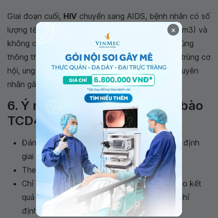
Giai đoạn cuối,
HIV
chuyển sang AIDS, bệnh nhân có số
×
lượng tế bào TCD4 rất thấp (dưới 200 tế bào/mm3) và
không có khả năng chống đỡ các bệnh nhiễm trùng
thông thường, cơ thể xuất hiện các bệnh nhiễm trùng cơ
hội, ung thư và chính các bệnh này thường là nguyên
nhân gây tử vong cho người bệnh.
6. Ý nghĩa của xét nghiệm tế bào
TCD4 trong điều trị HIV/AIDS
Đánh giá mức độ suy giảm miễn dịch và xác định
giai đoạn bệnh
HIV
Theo dõi diễn tiến của bệnh.
Chỉ định điều trị thuốc kháng virus (ARV) theo kết
quả đếm tế bào TCD4. Tiêu chuẩn bắt đầu chỉ
định điều trị ARV khi: