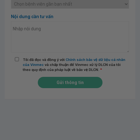
Nội dung cần tư vấn
Tôi đã đọc và đồng ý với
Chính sách bảo vệ dữ liệu cá nhân
của Vinmec
và chấp thuận để Vinmec xử lý DLCN của tôi
theo quy định của pháp luật về bảo vệ DLCN.
*
Gửi thông tin