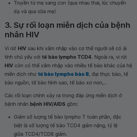
Truyền từ mẹ sang con (qua nhau thai, lúc chuyển
dạ và qua sữa mẹ)
3. Sự rối loạn miễn dịch của bệnh
nhân HIV
Vi rút
HIV
sau khi xâm nhập vào cơ thể người sẽ có ái
tính chủ yếu với
tế bào lympho TCD4
. Ngoài ra, vi rút
HIV
còn có thể xâm nhập vào nhiều tế bào khác của hệ
miễn dịch như
tế bào lympho bào B
, đại thực bào, tế
bào nguồn, tế bào hình sao, tế bào xơ non,...
Các rối loạn chính xảy ra trong đáp ứng miễn dịch ở
bệnh nhân
bệnh HIV/AIDS
gồm:
Giảm số lượng tế bào lympho T toàn phần, đặc
biệt là số lượng tế bào TCD4 giảm nặng, tỷ lệ
giữa TCD4/TCD8 giảm.