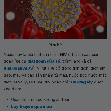
Virus HIV
Nguồn lây là bệnh nhân nhiễm
HIV
ở tất cả các giai
đoạn (kể cả
giai đoạn cửa sổ
, thầm lặng và cả
giai đoạn AIDS
). Vi rút
HIV
có trong tinh dịch, dịch âm
đạo, máu và các sản phẩm từ máu, nước bọt, nước mắt,
dịch não tuỷ, sữa mẹ; tuy nhiên chỉ
3 đường lây
được
xác định:
Quan hệ tình dục không an toàn
Lây truyền qua máu