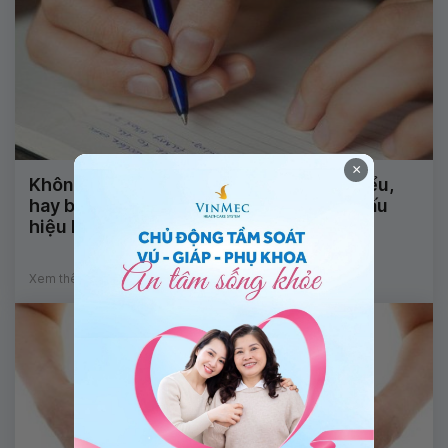
×
Không nói được, nhìn mặt chữ không hiểu,
hay bị động kinh và tê đầu ngón tay là dấu
hiệu bệnh gì?
Xem thêm