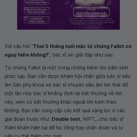
Với câu hỏi “
Thai 5 tháng tuổi mắc tứ chứng Fallot có
nguy hiểm không?
”, bác sĩ xin giải đáp như sau:
Tứ chứng Fallot là một trong những bệnh tim bẩm sinh
phức tạp. Bạn cần được khám hội chẩn giữa bác sĩ siêu
âm Sản phụ khoa và bác sĩ chuyên siêu âm tim thai để
một lần nữa bác sĩ khẳng định lại bất thường về tim
này, xem có bất thường khác ngoài tim kèm theo
không. Bạn cần cung cấp các kết quả sàng lọc ở các
giai đoạn trước như:
Double test
, NIPT,...cho bác sĩ
thăm khám hiện tại để họ tổng hợp chẩn đoán và tư
vấn cụ thể thêm cho bạn.