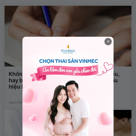
×
Không nói được, nhìn mặt chữ không hiểu,
hay bị động kinh và tê đầu ngón tay là dấu
hiệu bệnh gì?
Xem thêm