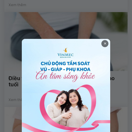
Xem thêm
×
Điều trị đau cơ xương khớp cho người cao
tuổi
Xem thêm