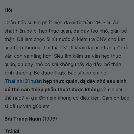
Hỏi
Chào bác sĩ. Em phát hiện
đa ối
từ tuần 29. Siêu âm
phát hiện bé bị hẹp thực quản, dạ dày teo nhỏ, giãn bể
thận. Đã làm chọc ối rút nước ối kiểm tra CNV cho kết
quả bình thường. Tới tuần 31 đi khám lại tình trạng đa ối
vẫn còn và nặng hơn. Siêu âm kiểm tra vẫn hẹp thực
quản, dạ dày nhỏ có khi không thấy dạ dày, bể thận
bình thường. Bé được 1kg5. Bác sĩ cho em hỏi,
Thai nhi 31 tuần
hẹp thực quản, dạ dày nhỏ sau sinh
có thể can thiệp phẫu thuật được không
và chi phí
thế nào? Vì gia đình em không có điều kiện. Cảm ơn bác
sĩ đã tư vấn giúp em.
Bùi Trang Ngân
(1996)
Trả lời