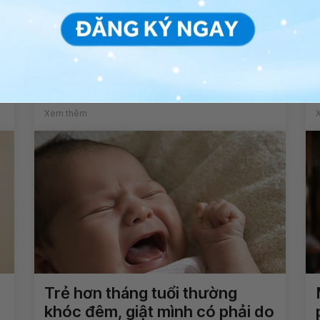
Thường xuyên choáng váng,
đau đầu là dấu hiệu của bệnh
gì?
Xem thêm
Trẻ hơn tháng tuổi thường
h
khóc đêm, giật mình có phải do