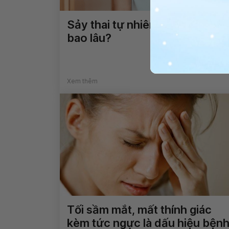
Sảy thai tự nhiên ra máu trong
bao lâu?
Xem thêm
Tối sầm mắt, mất thính giác
kèm tức ngực là dấu hiệu bện