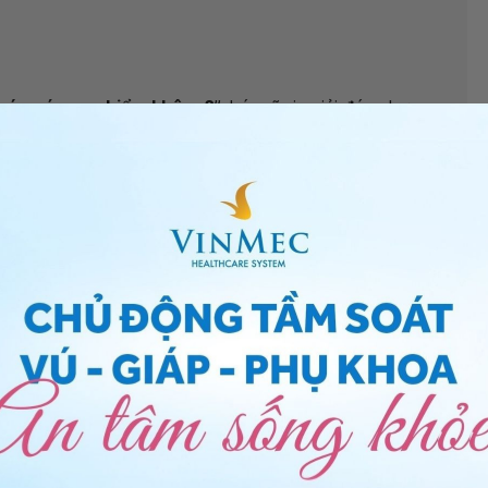
t áp có nguy hiểm không?
”, bác sĩ xin giải đáp như
ượng thường gặp trong thai kỳ, chủ yếu là do những
ng ảnh hưởng đến thai nhi. Tuy nhiên, thai kỳ cũng là
 tăng thể tích tuần hoàn cũng như dễ phát triển huyết
nh lý tim tiềm ẩn cũng như làm nặng thêm các bệnh lý
ể đánh giá toàn diện sức khỏe của mẹ và bé, cũng như
ặt, tụt huyết áp
, bạn có thể đến bệnh viện thuộc
n thêm. Cảm ơn bạn đã tin tưởng và gửi câu hỏi đến