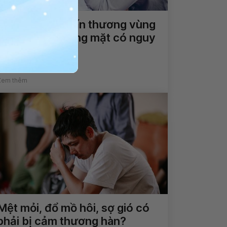
Sau điều trị chấn thương vùng
đầu hay bị chóng mặt có nguy
hiểm không?
Xem thêm
Mệt mỏi, đổ mồ hôi, sợ gió có
phải bị cảm thương hàn?