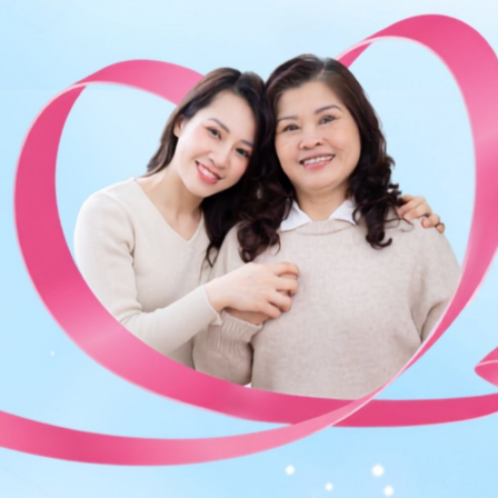
ng bấm số
HOTLINE
, đặt mua
GÓI DỊCH VỤ
hoặc đặt
 tự động trên ứng dụng My Vinmec để quản lý, theo dõi
g dụng.
Chia sẻ
ản phụ khoa