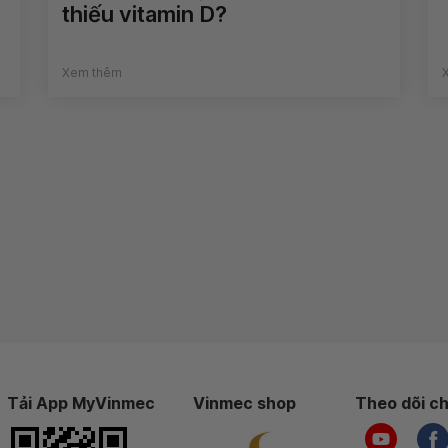
thiếu vitamin D?
Xem thêm
Tải App MyVinmec
Vinmec shop
Theo dõi ch