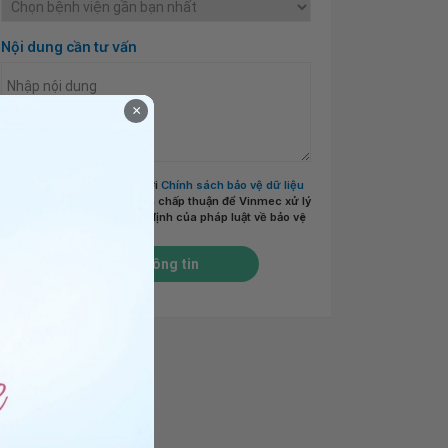
Nội dung cần tư vấn
×
Tôi đã đọc và đồng ý với
Chính sách bảo vệ dữ liệu
cá nhân của Vinmec
và chấp thuận để Vinmec xử lý
DLCN của tôi theo quy định của pháp luật về bảo vệ
DLCN.
*
Gửi thông tin