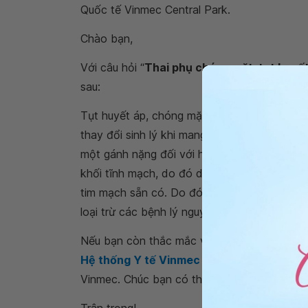
Quốc tế Vinmec Central Park.
Chào bạn,
Với câu hỏi “
Thai phụ chóng mặt, tụt huyế
sau:
Tụt huyết áp, chóng mặt đổ mồ hôi là hiện t
thay đổi sinh lý khi mang thai và thường khô
một gánh nặng đối với hệ thống tim mạch, do
khối tĩnh mạch, do đó dễ làm bộc lộ các bệ
tim mạch sẵn có. Do đó, bạn nên đi khám đ
loại trừ các bệnh lý nguy hiểm.
Nếu bạn còn thắc mắc về
thai phụ chóng m
Hệ thống Y tế Vinmec
để kiểm tra và tư vấ
Vinmec. Chúc bạn có thật nhiều sức khỏe.