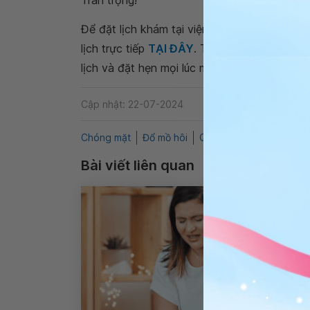
Trân trọng!
Để đặt lịch khám tại viện, Quý khách vui lò
lịch trực tiếp
TẠI ĐÂY
. Tải và đặt lịch khám
lịch và đặt hẹn mọi lúc mọi nơi ngay trên ứn
Cập nhật: 22-07-2024
Chóng mặt
Đổ mồ hôi
QnA
Tụt huyết áp
S
Bài viết liên quan