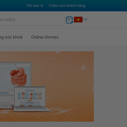
Tìm bác sĩ
Chăm sóc khách hàng
ng sức khoẻ
Online.Vinmec