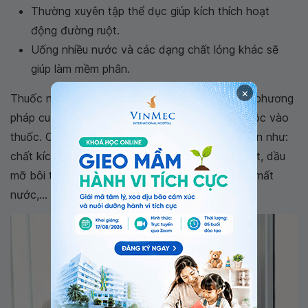
Thường xuyên tập thể dục giúp kích thích hoạt
động đường ruột.
Uống nhiều nước và các dạng chất lỏng khác sẽ
giúp làm mềm phân.
×
Thuốc nhuận tràng có thể được xem xét như là phương
pháp cuối cùng vì có thể khiến bệnh nhân lệ thuộc vào
thuốc. Có một số loại thuốc nhuận tràng phổ biến như:
chất kích thích gây co thắt nhịp nhàng trong ruột, dầu
mỡ bôi trơn, thuốc làm mềm phân, làm ẩm ngăn mất
nước,...