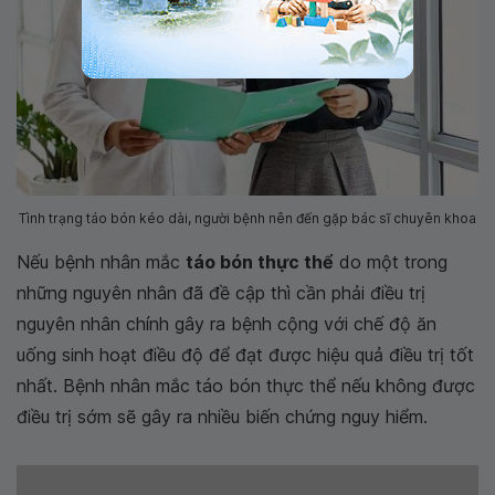
Tình trạng táo bón kéo dài, người bệnh nên đến gặp bác sĩ chuyên khoa
Nếu bệnh nhân mắc
táo bón thực thể
do một trong
những nguyên nhân đã đề cập thì cần phải điều trị
nguyên nhân chính gây ra bệnh cộng với chế độ ăn
uống sinh hoạt điều độ để đạt được hiệu quả điều trị tốt
nhất. Bệnh nhân mắc táo bón thực thể nếu không được
điều trị sớm sẽ gây ra nhiều biến chứng nguy hiểm.