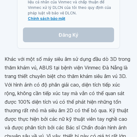
liệu cá nhân của Vinmec và chấp thuận để
Vinmec xử lý DLCN của tôi theo quy định của
pháp luật về bảo vệ DLCN.
Chính sách bảo mật
Đăng Ký
Khác với một số máy siêu âm sử dụng đầu dò 3D trong
thăm khám vú, ABUS tại bệnh viện Vinmec Đà Nẵng là
trang thiết chuyên biệt cho thăm khám siêu âm vú 3D.
Với hình ảnh có độ phân giải cao, diện tích tiếp xúc
rộng, không cần tiếp xúc tay mà vẫn có thể quan sát
được 100% diện tích vú có thể phát hiện những tổn
thương rất nhỏ mà siêu âm 2D có thể bỏ qua. Kỹ thuật
được thực hiện bởi các nữ kỹ thuật viên tay nghề cao
và được phân tích bởi các Bác sĩ Chẩn đoán hình ảnh
chuyên sâu về vú. Vì vậy, thiết bị này có giá trị rất lớn