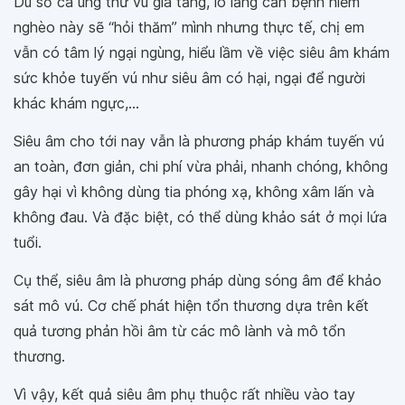
Dù số ca ung thư vú gia tăng, lo lắng căn bệnh hiểm
nghèo này sẽ “hỏi thăm” mình nhưng thực tế, chị em
vẫn có tâm lý ngại ngùng, hiểu lầm về việc siêu âm khám
sức khỏe tuyến vú như siêu âm có hại, ngại để người
khác khám ngực,...
Siêu âm cho tới nay vẫn là phương pháp khám tuyến vú
an toàn, đơn giản, chi phí vừa phải, nhanh chóng, không
gây hại vì không dùng tia phóng xạ, không xâm lấn và
không đau. Và đặc biệt, có thể dùng khảo sát ở mọi lứa
tuổi.
Cụ thể, siêu âm là phương pháp dùng sóng âm để khảo
sát mô vú. Cơ chế phát hiện tổn thương dựa trên kết
quả tương phản hồi âm từ các mô lành và mô tổn
thương.
Vì vậy, kết quả siêu âm phụ thuộc rất nhiều vào tay