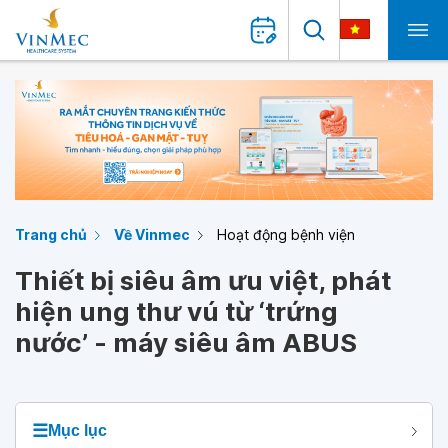
Trang chủ
Về Vinmec
Hoạt động bệnh viện
Thiết bị siêu âm ưu việt, phát
hiện ung thư vú từ ‘trứng
nước’ - máy siêu âm ABUS
☰
Mục lục