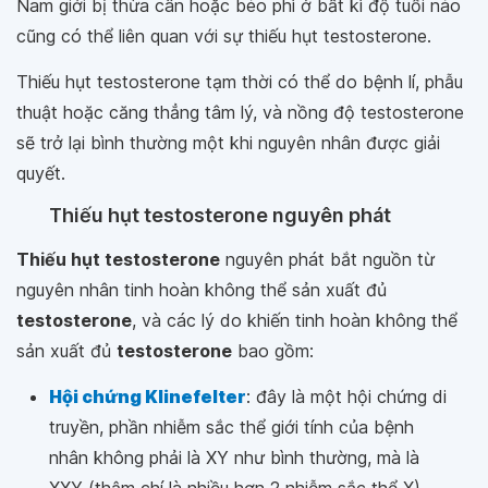
Nam giới bị thừa cân hoặc béo phì ở bất kì độ tuổi nào
cũng có thể liên quan với sự thiếu hụt testosterone.
Thiếu hụt testosterone tạm thời có thể do bệnh lí, phẫu
thuật hoặc căng thẳng tâm lý, và nồng độ testosterone
sẽ trở lại bình thường một khi nguyên nhân được giải
quyết.
Thiếu hụt testosterone nguyên phát
Thiếu hụt testosterone
nguyên phát bắt nguồn từ
nguyên nhân tinh hoàn không thể sản xuất đủ
testosterone
, và các lý do khiến tinh hoàn không thể
sản xuất đủ
testosterone
bao gồm:
Hội chứng Klinefelter
: đây là một hội chứng di
truyền, phần nhiễm sắc thể giới tính của bệnh
nhân không phải là XY như bình thường, mà là
XXY (thậm chí là nhiều hơn 2 nhiễm sắc thể X).