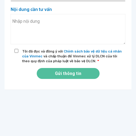
Nội dung cần tư vấn
Tôi đã đọc và đồng ý với
Chính sách bảo vệ dữ liệu cá nhân
của Vinmec
và chấp thuận để Vinmec xử lý DLCN của tôi
theo quy định của pháp luật về bảo vệ DLCN.
*
Gửi thông tin