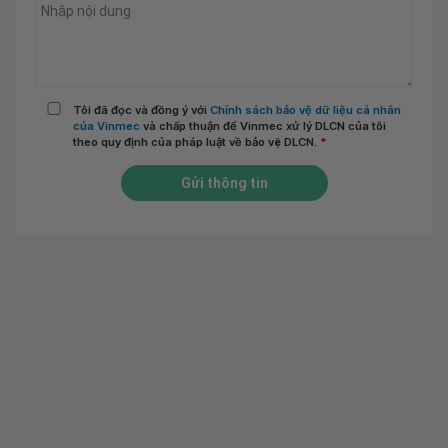
Tôi đã đọc và đồng ý với
Chính sách bảo vệ dữ liệu cá nhân
của Vinmec
và chấp thuận để Vinmec xử lý DLCN của tôi
theo quy định của pháp luật về bảo vệ DLCN.
*
Gửi thông tin