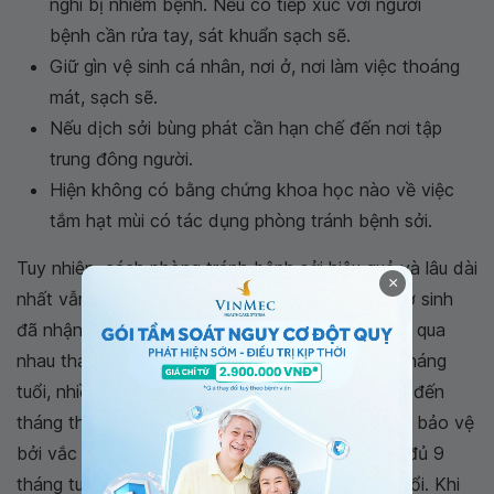
nghi bị nhiễm bệnh. Nếu có tiếp xúc với người
bệnh cần rửa tay, sát khuẩn sạch sẽ.
Giữ gìn vệ sinh cá nhân, nơi ở, nơi làm việc thoáng
mát, sạch sẽ.
Nếu dịch sởi bùng phát cần hạn chế đến nơi tập
trung đông người.
Hiện không có bằng chứng khoa học nào về việc
tắm hạt mùi có tác dụng phòng tránh bệnh sởi.
Tuy nhiên, cách phòng tránh bệnh sởi hiệu quả và lâu dài
×
nhất vẫn là tiêm phòng vắc xin sởi. Đối với trẻ sơ sinh
đã nhận được kháng thể miễn dịch từ mẹ truyền qua
nhau thai sẽ có khả năng miễn dịch cho đến 6 tháng
tuổi, nhiều em bé còn lưu giữ kháng thể này cho đến
tháng thứ 9. Từ tháng thứ 9 trở đi, trẻ cần được bảo vệ
bởi vắc xin sởi. Hai mũi sởi sẽ được tiêm khi trẻ đủ 9
tháng tuổi và tiêm nhắc lại khi trẻ đủ 18 tháng tuổi. Khi