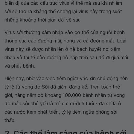
biến dị của các cấu trúc virus vì thế mà sau khi nhiễm
sởi sẽ tạo ra kháng thể chống lại virus này trong suốt
những khoảng thời gian dài về sau.
Virus sởi thường xâm nhập vào cơ thể của người bệnh
thông qua các đường mũi, họng và cả đường mắt. Loại
virus này sẽ được nhân lên ở hệ bạch huyết nơi xâm
nhập và tại tế bào đường hô hấp trên sau đó đi qua máu
và phát bệnh.
Hiện nay, nhờ vào việc tiêm ngừa vắc xin chủ động nên
tỷ lệ tử vong do Sởi đã giảm đáng kể. Trên toàn thế
giới, hàng năm có khoảng 100.000 bệnh nhân tử vong
do mắc sởi chủ yếu là trẻ em dưới 5 tuổi - đa số là ở
các nước kém phát triển, tỷ lệ tiêm ngừa phòng sởi
thấp.
2. Các thể lâm sàng của bệnh sởi