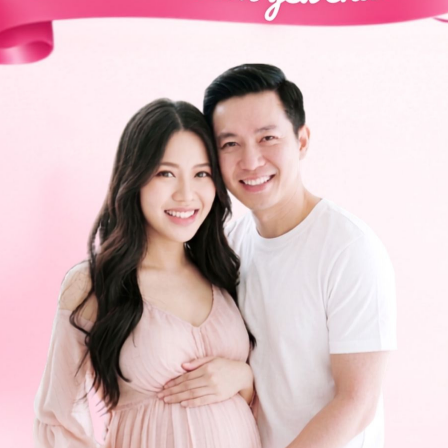
inh trong ống nghiệm IVF thì bạn nên đến gặp bác sĩ
rạng của bạn trước khi thực hiện. Bác sĩ sẽ dựa trên
chiếu hình ảnh cụ thể của bạn để tư vấn.
ng nghiệm IVF
, bạn có thể đến bệnh viện thuộc
n thêm. Cảm ơn bạn đã tin tưởng và gửi câu hỏi đến
ng bấm số
HOTLINE
, đặt mua
GÓI DỊCH VỤ
hoặc đặt
 tự động trên ứng dụng My Vinmec để quản lý, theo dõi
g dụng.
Chia sẻ
m
Viêm nhiễm
Sản khoa
Sảy thai