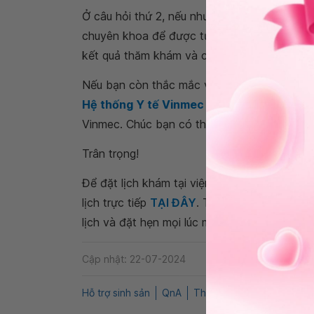
Ở câu hỏi thứ 2, nếu như bạn muốn làm thụ t
chuyên khoa để được tư vấn cụ thể về tình t
kết quả thăm khám và các xét nghiệm, chụp 
Nếu bạn còn thắc mắc về
thụ tinh trong ố
Hệ thống Y tế Vinmec
để kiểm tra và tư vấ
Vinmec. Chúc bạn có thật nhiều sức khỏe.
Trân trọng!
Để đặt lịch khám tại viện, Quý khách vui lò
lịch trực tiếp
TẠI ĐÂY
. Tải và đặt lịch khám
lịch và đặt hẹn mọi lúc mọi nơi ngay trên ứn
Cập nhật: 22-07-2024
Hỗ trợ sinh sản
QnA
Thụ tinh trong ống nghiệ