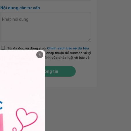
Nội dung cần tư vấn
Tôi đã đọc và đồng ý với
Chính sách bảo vệ dữ liệu
cá nhân của Vinmec
và chấp thuận để Vinmec xử lý
×
DLCN của tôi theo quy định của pháp luật về bảo vệ
DLCN.
*
Gửi thông tin