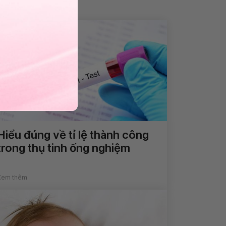
Hiểu đúng về tỉ lệ thành công
trong thụ tinh ống nghiệm
Xem thêm