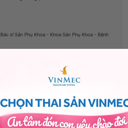
Bác sĩ Sản Phụ Khoa - Khoa Sản Phụ Khoa - Bệnh
 khi bị ứ dịch vòi trứng có được không?
”, bác sĩ xin
c là sảy thai sớm có nhiều nguyên nhân, trong đó có thể
ng ứ dịch vòi trứng cũng có thể là nguyên nhân sảy thai
chắn.
 bầu lại tự nhiên cũng có thể sẽ bị sảy thai lặp lại