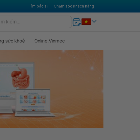
Tìm bác sĩ
Chăm sóc khách hàng
ng sức khoẻ
Online.Vinmec