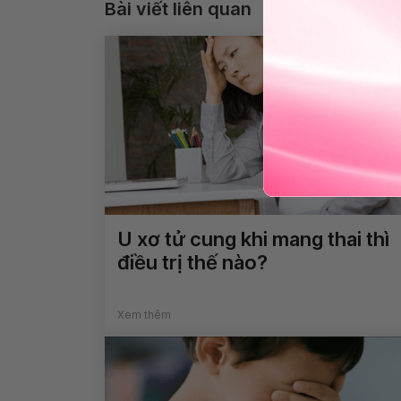
Bài viết liên quan
U xơ tử cung khi mang thai thì
điều trị thế nào?
Xem thêm