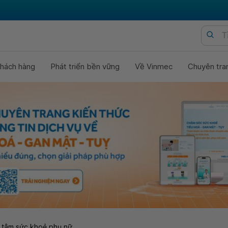
hách hàng
Phát triển bền vững
Về Vinmec
Chuyên tra
 tâm sức khoẻ phụ nữ