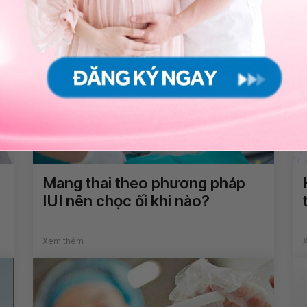
Mang thai theo phương pháp
IUI nên chọc ối khi nào?
Xem thêm