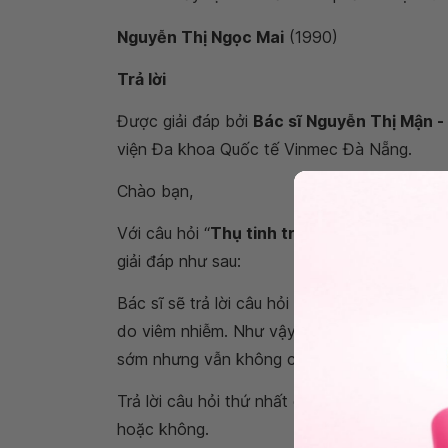
Nguyễn Thị Ngọc Mai
(1990)
Trả lời
Được giải đáp bởi
Bác sĩ Nguyễn Thị Mận -
viện Đa khoa Quốc tế Vinmec Đà Nẵng.
Chào bạn,
Với câu hỏi “
Thụ tinh trong ống nghiệm IVF
giải đáp như sau:
Bác sĩ sẽ trả lời câu hỏi thứ 3 của bạn trướ
do viêm nhiễm. Như vậy, nếu vẫn để tình trạ
sớm nhưng vẫn không có bằng chứng chắc 
Trả lời câu hỏi thứ nhất của bạn là nếu bạn có
hoặc không.