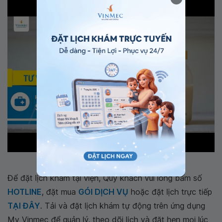
Hướng dẫn rã đông sữa mẹ đúng cách
Để đặt lịch khám tại viện, Quý khách vui lòng bấm số
HOTLINE
, đặt mua
GÓI DỊCH VỤ
hoặc đặt lịch trực tiếp
TẠI ĐÂY
. Tải và đặt lịch khám tự động trên ứng dụng
My Vinmec để quản lý, theo dõi lịch và đặt hẹn mọi lúc