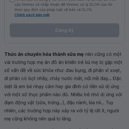
của Vinmec và chấp thuận để Vinmec xử lý DLCN của tôi
theo quy định của pháp luật về bảo vệ DLCN.
Chính sách bảo mật
Đăng Ký
Thức ăn chuyển hóa thành sữa mẹ
nên cũng có một
vài trường hợp mẹ ăn đồ ăn khiến trẻ bú mẹ bị gặp một
số vấn đề về sức khỏe như: đau bụng, đi phân xì xoẹt,
đi phân có bọt nhầy, chảy nước mắt, nổi mề đay... Đặc
biệt là em bé nhạy cảm hay gia đình có tiền sử dị ứng
với một số thực phẩm nào đó. Nhiều trẻ nhỏ dị ứng với
đạm động vật (sữa, trứng...), đậu nành, lúa mì... Tuy
nhiên, các trường hợp này xảy ra với tỷ lệ rất ít, người
mẹ cũng không nên quá lo lắng.