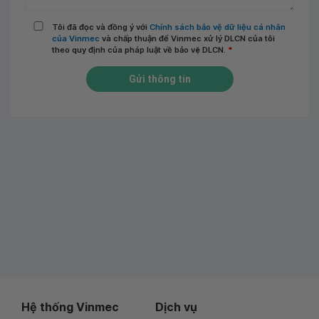
Tôi đã đọc và đồng ý với
Chính sách bảo vệ dữ liệu cá nhân
của Vinmec
và chấp thuận để Vinmec xử lý DLCN của tôi
theo quy định của pháp luật về bảo vệ DLCN.
*
Gửi thông tin
Hệ thống Vinmec
Dịch vụ