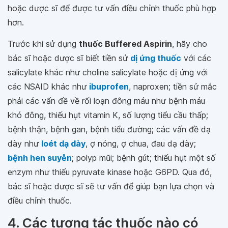
hoặc dược sĩ để được tư vấn điều chỉnh thuốc phù hợp
hơn.
Trước khi sử dụng
thuốc Buffered Aspirin
, hãy cho
bác sĩ hoặc dược sĩ biết tiền sử
dị ứng thuốc
với các
salicylate khác như choline salicylate hoặc dị ứng với
các NSAID khác như
ibuprofen
, naproxen; tiền sử mắc
phải các vấn đề về rối loạn đông máu như bệnh máu
khó đông, thiếu hụt vitamin K, số lượng tiểu cầu thấp;
bệnh thận, bệnh gan, bệnh tiểu đường; các vấn đề dạ
dày như
loét dạ dày
, ợ nóng, ợ chua, đau dạ dày;
bệnh hen suyễn
; polyp mũi; bệnh gút; thiếu hụt một số
enzym như thiếu pyruvate kinase hoặc G6PD. Qua đó,
bác sĩ hoặc dược sĩ sẽ tư vấn để giúp bạn lựa chọn và
điều chỉnh thuốc.
4. Các tương tác thuốc nào có