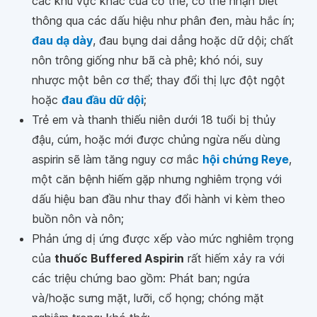
các khu vực khác của cơ thể, có thể nhận biết
thông qua các dấu hiệu như phân đen, màu hắc ín;
đau dạ dày
, đau bụng dai dẳng hoặc dữ dội; chất
nôn trông giống như bã cà phê; khó nói, suy
nhược một bên cơ thể; thay đổi thị lực đột ngột
hoặc
đau đầu dữ dội
;
Trẻ em và thanh thiếu niên dưới 18 tuổi bị thủy
đậu, cúm, hoặc mới được chủng ngừa nếu dùng
aspirin sẽ làm tăng nguy cơ mắc
hội chứng Reye
,
một căn bệnh hiếm gặp nhưng nghiêm trọng với
dấu hiệu ban đầu như thay đổi hành vi kèm theo
buồn nôn và nôn;
Phản ứng dị ứng được xếp vào mức nghiêm trọng
của
thuốc Buffered Aspirin
rất hiếm xảy ra với
các triệu chứng bao gồm: Phát ban; ngứa
và/hoặc sưng mặt, lưỡi, cổ họng; chóng mặt