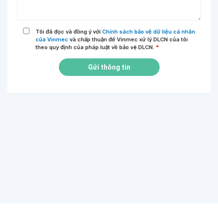
Tôi đã đọc và đồng ý với
Chính sách bảo vệ dữ liệu cá nhân
của Vinmec
và chấp thuận để Vinmec xử lý DLCN của tôi
theo quy định của pháp luật về bảo vệ DLCN.
*
Gửi thông tin