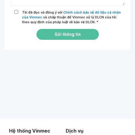
Tôi đã đọc và đồng ý với
Chính sách bảo vệ dữ liệu cá nhân
của Vinmec
và chấp thuận để Vinmec xử lý DLCN của tôi
theo quy định của pháp luật về bảo vệ DLCN.
*
Gửi thông tin
Hệ thống Vinmec
Dịch vụ