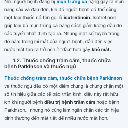
Nếu người bệnh đang bị
mụn trứng cá
nặng gây ra mụn
nang sâu và đau đớn, khi đó người bệnh có thể dùng
một loại thuốc có tên gọi là
isotretinoin
. Isotretinoin
giúp loại bỏ mụn trứng cá bằng cách giảm lượng dầu do
các tuyến nhất định tạo ra. Nhưng một số tuyến trong
đó nằm trong mí mắt của người bệnh, dẫn đến việc
nước mắt tạo ra trở nên ít “dầu” hơn gây
khô mắt.
1.2. Thuốc chống trầm cảm, thuốc chữa
bệnh Parkinson và thuốc ngủ
Thuốc chống trầm cảm
,
thuốc chữa bệnh Parkinson
và thuốc ngủ đều có một điểm chung là chúng chặn một
số tín hiệu giữa các tế bào thần kinh, điều này rất hữu
ích khi người bệnh
điều trị bệnh trầm cảm
hoặc bệnh
Parkinson... nhưng nó cũng làm ngăn chặn các tín hiệu
bình thường đến mắt tiết để nhiều nước mắt hơn.