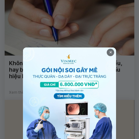
×
Không nói được, nhìn mặt chữ không hiểu,
hay bị động kinh và tê đầu ngón tay là dấu
hiệu bệnh gì?
Xem thêm