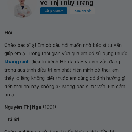
Võ Thị Thùy Trang
Đặt lịch khám
Xem chi tiết
Hỏi
Chào bác sĩ ạ! Em có câu hỏi muốn nhờ bác sĩ tư vấn
giúp em ạ. Trong thời gian vừa qua em có sử dụng thuốc
kháng sinh
điều trị bệnh HP dạ dày và em vẫn đang
trong quá trình điều trị em phát hiện mình có thai, em
thấy lo lắng không biết thuốc em dùng có ảnh hưởng gì
đến thai nhi hay không ạ? Mong bác sĩ tư vấn. Em cảm
ơn ạ.
Nguyễn Thị Nga
(1991)
Trả lời
Chào em! Em có sử dụng thuốc kháng sinh điều trị