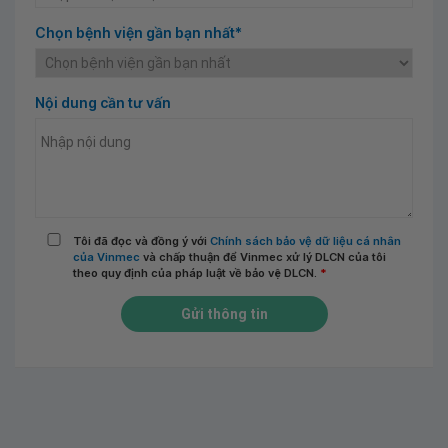
Chọn bệnh viện gần bạn nhất*
Nội dung cần tư vấn
Tôi đã đọc và đồng ý với
Chính sách bảo vệ dữ liệu cá nhân
của Vinmec
và chấp thuận để Vinmec xử lý DLCN của tôi
theo quy định của pháp luật về bảo vệ DLCN.
*
Gửi thông tin