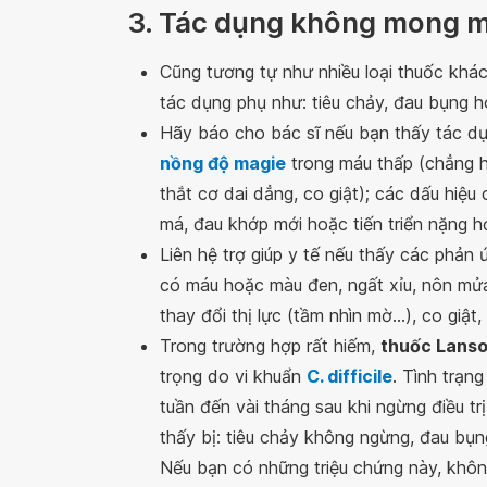
3. Tác dụng không mong 
Cũng tương tự như nhiều loại thuốc khá
tác dụng phụ như: tiêu chảy, đau bụng 
Hãy báo cho bác sĩ nếu bạn thấy tác dụ
nồng độ magie
trong máu thấp (chẳng h
thắt cơ dai dẳng, co giật); các dấu hiệ
má, đau khớp mới hoặc tiến triển nặng h
Liên hệ trợ giúp y tế nếu thấy các phản
có máu hoặc màu đen, ngất xỉu, nôn mử
thay đổi thị lực (tầm nhìn mờ...), co giậ
Trong trường hợp rất hiếm,
thuốc Lanso
trọng do vi khuẩn
C. difficile
. Tình trạn
tuần đến vài tháng sau khi ngừng điều tr
thấy bị: tiêu chảy không ngừng, đau bụng
Nếu bạn có những triệu chứng này, khôn