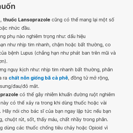
muốn
c,
thuốc Lansoprazole
cũng có thể mang lại một số
hoặc nhức đầu.
ng phụ nào nghiêm trọng như: dấu hiệu
ạn như nhịp tim nhanh, chậm hoặc bất thường, co
u của bệnh Lupus (chẳng hạn như phát ban trên mũi và
ơn).
 ứng nguy kịch như: nhịp tim nhanh bất thường, phân
a ra
chất nôn giống bã cà phê
, đồng tử mở rộng,
t, sưng/đau/đỏ mắt.
prazole
có thể gây nhiễm khuẩn đường ruột nghiêm
g này có thể xảy ra trong khi dùng thuốc hoặc vài
ị. Hãy nói cho bác sĩ của bạn ngay lập tức nếu bạn
, chuột rút, sốt, thấy máu, chất nhầy trong phân.
g dùng các thuốc chống tiêu chảy hoặc Opioid vì