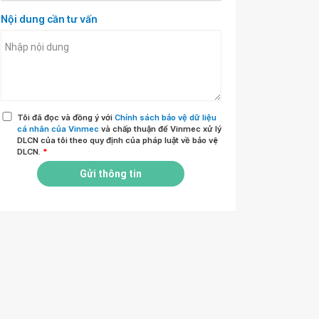
Nội dung cần tư vấn
Tôi đã đọc và đồng ý với
Chính sách bảo vệ dữ liệu
cá nhân của Vinmec
và chấp thuận để Vinmec xử lý
DLCN của tôi theo quy định của pháp luật về bảo vệ
DLCN.
*
Gửi thông tin