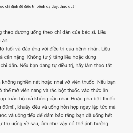
 chỉ định để điều trị bệnh dạ dày, thực quản
theo đường uống theo chỉ dẫn của bác sĩ. Liều
 ăn.
ộ tuổi và đáp ứng với điều trị của bệnh nhân. Liều
à cân nặng. Không tự ý tăng liều hoặc dùng
hỉ dẫn. Nếu bạn đang tự điều trị, hãy làm theo tất
h không nghiền nát hoặc nhai vỡ viên thuốc. Nếu bạn
có thể mở viên nang và rắc bột thuốc vào thức ăn
 hợp toàn bộ mà không cần nhai. Hoặc pha bột thuốc
g 60ml), khuấy đều và uống hỗn hợp ngay lập tức mà
ước và uống tiếp để đảm bảo rằng bạn đã uống hết
dự trữ uống về sau, làm như vậy có thể ảnh hưởng