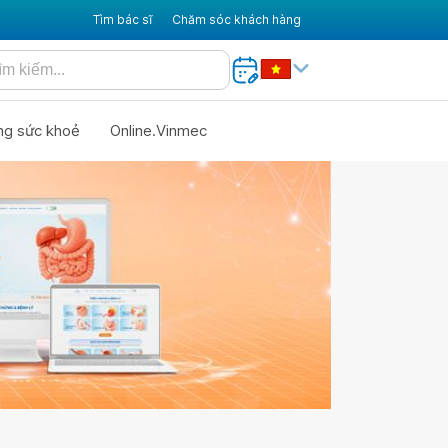
Tìm bác sĩ
Chăm sóc khách hàng
ng sức khoẻ
Online.Vinmec