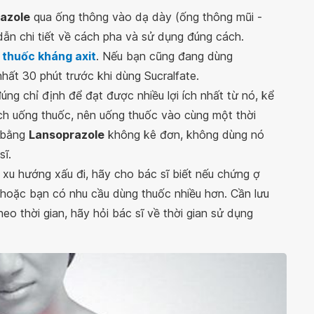
azole
qua ống thông vào dạ dày (ống thông mũi -
dẫn chi tiết về cách pha và sử dụng đúng cách.
i
thuốc kháng axit
. Nếu bạn cũng đang dùng
nhất 30 phút trước khi dùng Sucralfate.
úng chỉ định để đạt được nhiều lợi ích nhất từ nó, kể
ịch uống thuốc, nên uống thuốc vào cùng một thời
ị bằng
Lansoprazole
không kê đơn, không dùng nó
sĩ.
 xu hướng xấu đi, hãy cho bác sĩ biết nếu chứng ợ
 hoặc bạn có nhu cầu dùng thuốc nhiều hơn. Cần lưu
eo thời gian, hãy hỏi bác sĩ về thời gian sử dụng