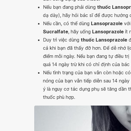
Nếu bạn đang phải dùng
thuốc Lansopr
dạ dày), hãy hỏi bác sĩ để được hướng 
Nếu cần, có thể dùng
Lansoprazole
vớ
Sucralfate
, hãy uống
Lansoprazole
ít 
Duy trì việc dùng
thuốc Lansoprazole
đ
cả khi bạn đã thấy đỡ hơn. Để dễ nhớ l
điểm mỗi ngày. Nếu bạn đang tự điều tr
quá 14 ngày trừ khi có chỉ định của bác 
Nếu tình trạng của bạn vẫn còn hoặc có
nóng của bạn vẫn tiếp diễn sau 14 ngày
ý là nguy cơ tác dụng phụ sẽ tăng dần th
thuốc phù hợp.