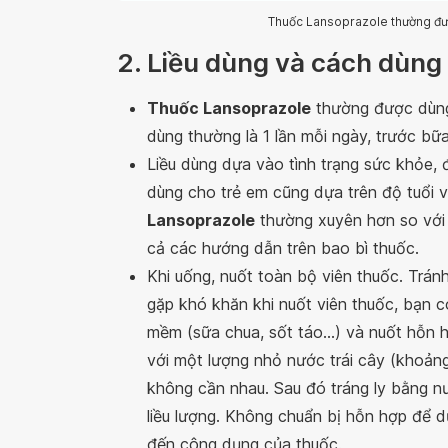
Thuốc Lansoprazole thường được
2. Liều dùng và cách dùng
Thuốc Lansoprazole
thường được dùng 
dùng thường là 1 lần mỗi ngày, trước bữa
Liều dùng dựa vào tình trạng sức khỏe, đ
dùng cho trẻ em cũng dựa trên độ tuổi v
Lansoprazole
thường xuyên hơn so với c
cả các hướng dẫn trên bao bì thuốc.
Khi uống, nuốt toàn bộ viên thuốc. Trán
gặp khó khăn khi nuốt viên thuốc, bạn 
mềm (sữa chua, sốt táo...) và nuốt hỗn
với một lượng nhỏ nước trái cây (khoản
không cần nhau. Sau đó tráng ly bằng n
liều lượng. Không chuẩn bị hỗn hợp để 
đến công dụng của thuốc.