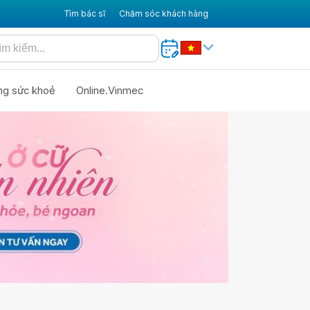
Tìm bác sĩ
Chăm sóc khách hàng
ng sức khoẻ
Online.Vinmec