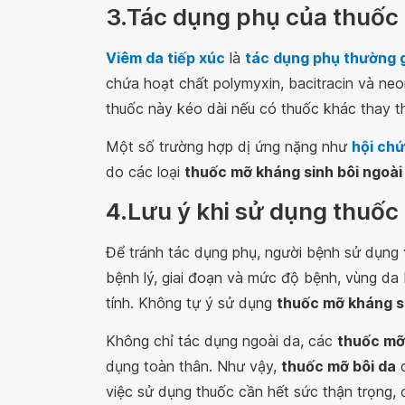
3.Tác dụng phụ của thuốc 
Viêm da tiếp xúc
là
tác dụng phụ thường g
chứa hoạt chất polymyxin, bacitracin và neom
thuốc này kéo dài nếu có thuốc khác thay t
Một số trường hợp dị ứng nặng như
hội ch
do các loại
thuốc mỡ kháng sinh bôi ngoài
4.Lưu ý khi sử dụng thuốc
Để tránh tác dụng phụ, người bệnh sử dụng
bệnh lý, giai đoạn và mức độ bệnh, vùng da b
tính. Không tự ý sử dụng
thuốc mỡ kháng s
Không chỉ tác dụng ngoài da, các
thuốc mỡ
dụng toàn thân. Như vậy,
thuốc mỡ bôi da
c
việc sử dụng thuốc cần hết sức thận trọng, đ