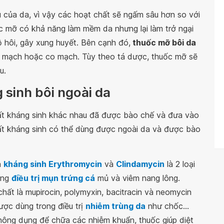
 của da, vì vậy các hoạt chất sẽ ngấm sâu hơn so với
c mỡ có khả năng làm mềm da nhưng lại làm trở ngại
ồ hôi, gây xung huyết. Bên cạnh đó,
thuốc mỡ bôi da
ãn mạch hoặc co mạch. Tùy theo tá dược, thuốc mỡ sẽ
u.
 sinh bôi ngoài da
ất kháng sinh khác nhau đã được bào chế và đưa vào
 chất kháng sinh có thể dùng được ngoài da và được bào
à
kháng sinh Erythromycin
và
Clindamycin
là 2 loại
ong
điều trị mụn trứng cá
mủ và viêm nang lông.
hất là mupirocin, polymyxin, bacitracin và neomycin
ợc dùng trong điều trị
nhiễm trùng da
như chốc...
thông dụng để chữa các nhiễm khuẩn, thuốc giúp diệt