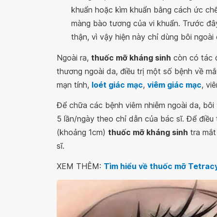
khuẩn hoặc kìm khuẩn bằng cách ức chế 
màng bào tương của vi khuẩn. Trước đây
thận, vì vậy hiện này chỉ dùng bôi ngoài 
Ngoài ra,
thuốc mỡ kháng sinh
còn có tác d
thương ngoài da, điều trị một số bệnh về mắ
mạn tính,
loét giác mạc
,
viêm giác mạc
, viê
Để chữa các bệnh viêm nhiễm ngoài da, bôi
5 lần/ngày theo chỉ dẫn của bác sĩ. Để điều 
(khoảng 1cm)
thuốc mỡ kháng sinh
tra mắt
sĩ.
XEM THÊM:
Tìm hiểu về thuốc mỡ Tetracy