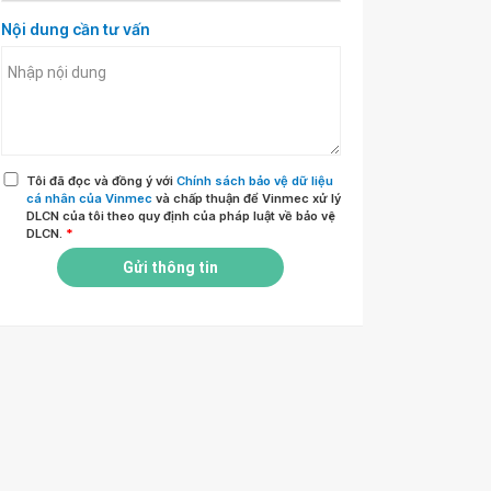
Nội dung cần tư vấn
Tôi đã đọc và đồng ý với
Chính sách bảo vệ dữ liệu
cá nhân của Vinmec
và chấp thuận để Vinmec xử lý
DLCN của tôi theo quy định của pháp luật về bảo vệ
DLCN.
*
Gửi thông tin