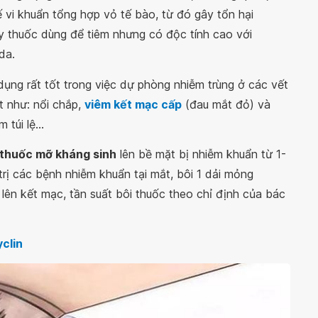
vi khuẩn tổng hợp vỏ tế bào, từ đó gây tổn hại
 thuốc dùng để tiêm nhưng có độc tính cao với
da.
ụng rất tốt trong việc dự phòng nhiễm trùng ở các vết
t như: nổi chắp,
viêm kết mạc cấp
(đau mắt đỏ) và
m túi lệ...
thuốc mỡ kháng sinh
lên bề mặt bị nhiễm khuẩn từ 1-
trị các bệnh nhiễm khuẩn tại mắt, bôi 1 dải mỏng
 lên kết mạc, tần suất bôi thuốc theo chỉ định của bác
clin