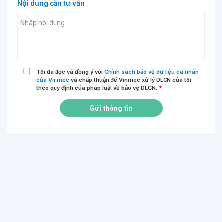
Nội dung cần tư vấn
Tôi đã đọc và đồng ý với
Chính sách bảo vệ dữ liệu cá nhân
của Vinmec
và chấp thuận để Vinmec xử lý DLCN của tôi
theo quy định của pháp luật về bảo vệ DLCN.
*
Gửi thông tin