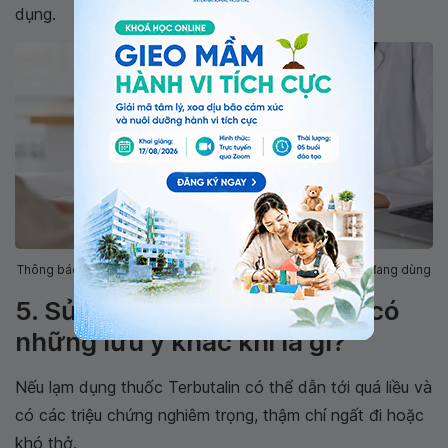
dụng.
Thông báo với bác sĩ kê đơn Terbutalin về các loại thuốc bạn đang dùng
5. Sử dụng thuốc Terbutalin có
những lưu ý khác khi là gì?
Nếu lạm dụng thuốc Terbutalin có thể dẫn tới quá liều và
có các triệu chứng nghiêm trọng, thậm chí ngất đi hoặc
khó thở.