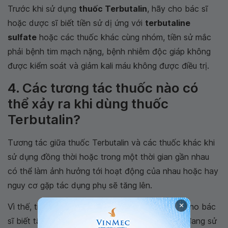
Trước khi sử dụng
thuốc Terbutalin
, hãy cho bác sĩ
hoặc dược sĩ biết tiền sử dị ứng với
terbutaline
sulfate
hoặc các thuốc khác cùng nhóm, tiền sử mắc
phải bệnh tim mạch nặng, bệnh nhiễm độc giáp không
được kiểm soát và giảm kali máu không được điều trị.
4. Các tương tác thuốc nào có
thể xảy ra khi dùng thuốc
Terbutalin?
Tương tác giữa thuốc Terbutalin và các thuốc khác khi
sử dụng đồng thời hoặc trong một thời gian gần nhau
có thể làm ảnh hưởng tới hoạt động của nhau hoặc hay
nguy cơ gặp tác dụng phụ sẽ tăng lên.
×
Vì thế, trước khi sử dụng thuốc Terbutalin, hãy cho bác
sĩ biết tất cả các thuốc và sản phẩm khác bạn đang sử