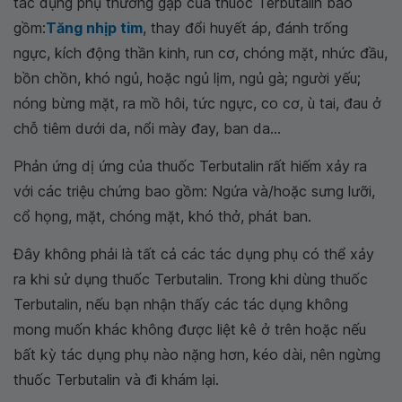
tác dụng phụ thường gặp của thuốc Terbutalin bao
gồm:
Tăng nhịp tim
, thay đổi huyết áp, đánh trống
ngực, kích động thần kinh, run cơ, chóng mặt, nhức đầu,
bồn chồn, khó ngủ, hoặc ngủ lịm, ngủ gà; người yếu;
nóng bừng mặt, ra mồ hôi, tức ngực, co cơ, ù tai, đau ở
chỗ tiêm dưới da, nổi mày đay, ban da...
Phản ứng dị ứng của thuốc Terbutalin rất hiếm xảy ra
với các triệu chứng bao gồm: Ngứa và/hoặc sưng lưỡi,
cổ họng, mặt, chóng mặt, khó thở, phát ban.
Đây không phải là tất cả các tác dụng phụ có thể xảy
ra khi sử dụng thuốc Terbutalin. Trong khi dùng thuốc
Terbutalin, nếu bạn nhận thấy các tác dụng không
mong muốn khác không được liệt kê ở trên hoặc nếu
bất kỳ tác dụng phụ nào nặng hơn, kéo dài, nên ngừng
thuốc Terbutalin và đi khám lại.