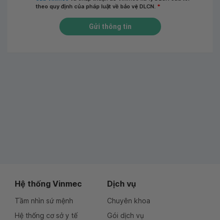
theo quy định của pháp luật về bảo vệ DLCN.
*
Gửi thông tin
Hệ thống Vinmec
Dịch vụ
Tầm nhìn sứ mệnh
Chuyên khoa
Hệ thống cơ sở y tế
Gói dịch vụ